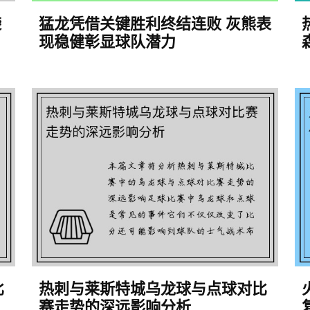
袭
猛龙凭借关键胜利终结连败 灰熊表
现稳健彰显球队潜力
比
热刺与莱斯特城乌龙球与点球对比
赛走势的深远影响分析