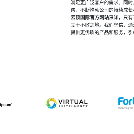
满足更广泛客户的需求。同时
遇，不断推动公司的持续成长
云顶国际官方网站
深知，只有
立于不败之地。我们坚信，通
提供更优质的产品和服务，引