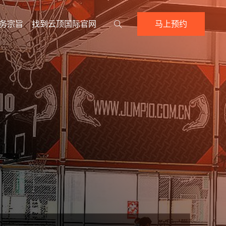
务宗旨
找到云顶国际官网
马上预约