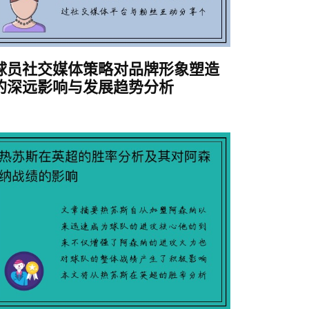
球员社交媒体策略对品牌形象塑造
的深远影响与发展趋势分析