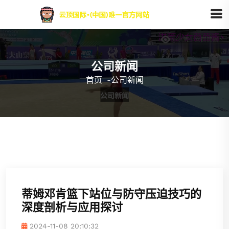
公司新闻
首页
-
公司新闻
蒂姆邓肯篮下站位与防守压迫技巧的
深度剖析与应用探讨
2024-11-08 20:10:32