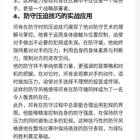
术。这种能力使得邓肯在比赛中不仅仅是一个得分
手，更是一个战略部署者。
4、防守压迫技巧的实战应用
邓肯在防守时的压迫技巧展现了他对防守艺术的理
解与掌控。他善于运用身体接触与位置控制，迫使
对手做出不必要的犯规或失误。在防守端，他始终
保持着对对手的压力，利用自身的身体素质与判断
力，限制对方的进攻空间。
他的防守并不单纯依靠力量，更强调的是策略和时
机的把握。在对位时，邓肯会观察对手的动作，适
时施加压力，迫使对手选择不理想的投篮或传球。
这样的防守风格使得邓肯在防守端同样成为了一名
令人敬畏的存在。
此外，邓肯在防守过程中总是能合理运用犯规的界
限。他能够精准控制自身的防守强度，在保持防守
压力的同时避免过多的犯规。这种技巧性的防守风
格使他在整场比赛中保持高效的防守表现，为球队
的胜利奠定基础。