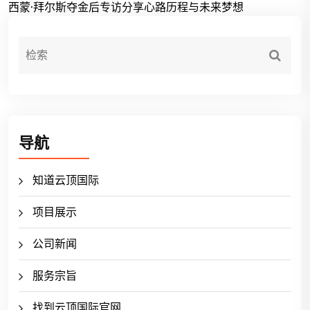
西蒙·拜尔斯夺金后专访分享心路历程与未来梦想
导航
知道云顶国际
项目展示
公司新闻
服务宗旨
找到云顶国际官网