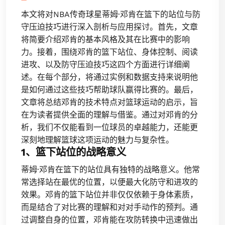
本文将对NBA传奇球星蒂姆·邓肯在篮下的站位与防
守压迫技巧进行深入剖析与应用探讨。首先，文章
将简要介绍邓肯的基本风格及其在比赛中的影响
力。接着，围绕邓肯的篮下站位、身体控制、阅读
进攻、以及防守压迫技巧这四个方面进行详细阐
述。在每个部分，将通过实例和数据支持来说明他
是如何通过这些技巧帮助球队赢得比赛的。最后，
文章将总结邓肯的技术特点对篮球运动的启示，旨
在为读者提供全面的理解与借鉴。通过对邓肯的分
析，我们不仅能看到一位球员的卓越能力，还能更
深刻地理解篮球这项运动的魅力与复杂性。
1、篮下站位的战略意义
蒂姆·邓肯在篮下的站位具有独特的战略意义。他常
常选择站在最优的位置，以便最大化防守和进攻的
效果。邓肯的篮下站位并非仅仅依赖于身体素质，
而是结合了对比赛的理解和对对手动作的预判。通
过调整自身的位置，邓肯能在攻防转换中迅速做出