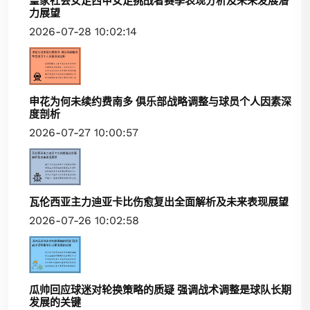
皇家社会女足西甲女足挑战者赛季表现分析及未来发展潜
力展望
2026-07-28 10:02:14
申花为何未续约费南多 俱乐部战略调整与球员个人因素深
度剖析
2026-07-27 10:00:57
瓦伦西亚主力迪亚卡比伤愈复出全面解析及未来表现展望
2026-07-26 10:02:58
瓜帅回应球迷对轮换策略的质疑 强调战术调整是球队长期
发展的关键