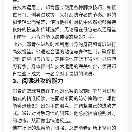
会。
在技术运用上，邓肯擅长使用各种脚步技巧，如低
位背打、侧身进攻等，来打乱防守者的节奏。他的
脚步轻盈而稳定，使得他在强对抗中依然能够保持
良好的投篮和传球选择。无论是在低位进攻还是篮
下防守，邓肯总能以最佳姿态应对对手。
此外，邓肯在进攻时常利用自身的身高和臂展进行
高效投篮。他通过合理的站位与身体控制，确保投
篮时的空间与角度，这使得他在篮下得分时显得游
刃有余。身体控制与技术运用的完美结合，使得邓
肯在篮下成为了一名令对手畏惧的球员。
3、阅读进攻的能力
邓肯的篮球智商在于他对比赛的深刻理解与对进攻
模式的精准阅读。在面对不同的防守策略时，邓肯
能够迅速识别出对手的弱点，并调整自己的进攻方
式。通过对对手习惯的研究，他总能提前预判对方
的动作，从而做出快速反应。
他在场上的观察能力极强，总是能看到场上空间的