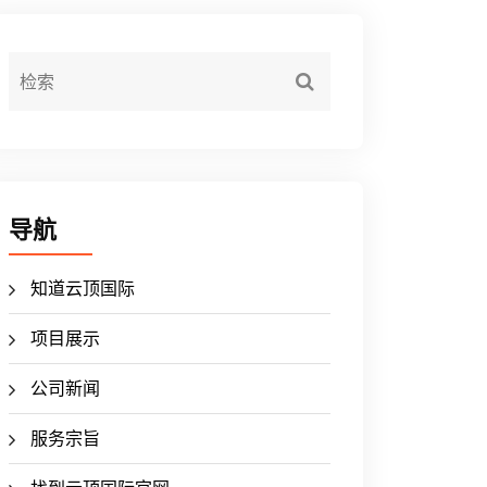
导航
知道云顶国际
项目展示
公司新闻
服务宗旨