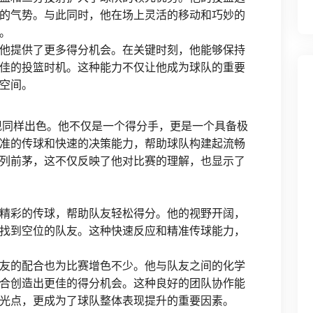
的气势。与此同时，他在场上灵活的移动和巧妙的
。
他提供了更多得分机会。在关键时刻，他能够保持
佳的投篮时机。这种能力不仅让他成为球队的重要
空间。
现同样出色。他不仅是一个得分手，更是一个具备极
准的传球和快速的决策能力，帮助球队构建起流畅
列前茅，这不仅反映了他对比赛的理解，也显示了
精彩的传球，帮助队友轻松得分。他的视野开阔，
找到空位的队友。这种快速反应和精准传球能力，
友的配合也为比赛增色不少。他与队友之间的化学
合创造出更佳的得分机会。这种良好的团队协作能
光点，更成为了球队整体表现提升的重要因素。