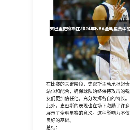
在比赛的关键阶段，史密斯主动承担起责
站位和配合，确保球队始终保持攻击的锐
友们更加信任他，充分发挥各自的特长。
此外，史密斯的表现也在场下激励了许多
展示了全明星赛的意义。这种影响力不仅
良好的基础。
总结：