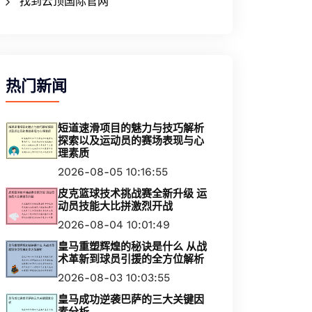
找到云顶国际官网
热门新闻
短道速滑项目的魅力与技巧解析
探索以及运动员的赛场表现与心
理素质
2026-08-05 10:16:55
皮克篮球技术挑战赛全新升级 运
动员技能大比拼激烈开战
2026-08-04 10:01:49
皇马重塑辉煌的秘诀是什么 从战
术革新到球员引援的全方位解析
2026-08-03 10:03:55
皇马成功逆袭巴萨的三大关键因