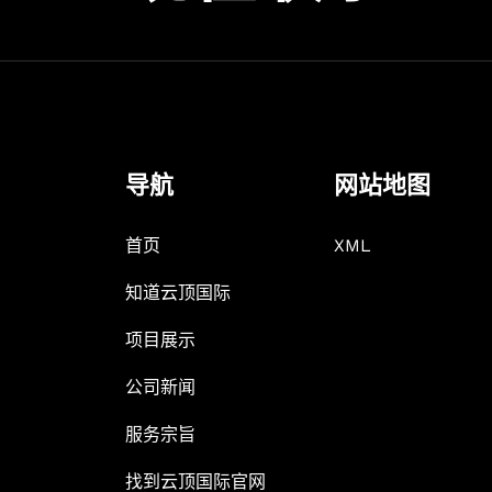
导航
网站地图
首页
XML
知道云顶国际
项目展示
公司新闻
服务宗旨
找到云顶国际官网