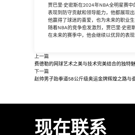
贾巴里·史密斯在2024年NBA全明星
表现到防守贡献和领导能力，他都展现出
他赢得了球迷的喜爱，也为未来的职业生
随着NBA的竞争愈发激烈，贾巴里·史
在未来的赛季中，他会继续以优异的表现
上一篇
费德勒的网球艺术之美与技术完美结合的独特
下一篇
赵帅男子跆拳道58公斤级奥运金牌辉煌之路与
现在联系