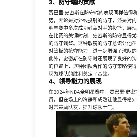
3、防守端的贡献
贾巴里·史密斯在防守端的表现同样值得
势，无论是对外线投射的防守，还是对内
明星赛中多次成功封盖对手的投篮，展现
在比赛的关键时刻，史密斯的防守显得尤
的防守调整。这种敏锐的防守意识让他在
对篮板的抢夺能力，进一步增强了球队的
此外，史密斯在防守时还展现了良好的沟
的位置上，这种团队合作的防守策略使得
现为球队的胜利奠定了基础。
4、领导能力的展现
在2024年NBA全明星赛中，贾巴里·
员，但在场上的冷静和成熟让他显得格外
时常鼓励队友，提升球队士气。