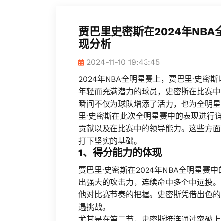
贾巴里史密斯在2024年NB
现分析
2024-11-10 19:43:45
2024年NBA全明星赛上，贾巴里·史
年轻而充满潜力的球员，史密斯在比赛中
瞬间不仅为球队增添了活力，也为全明星
里·史密斯在此次全明星赛中的表现进行
贡献以及在比赛中的领导能力。这些方面
打下坚实的基础。
1、得分能力的体现
贾巴里·史密斯在2024年NBA全明星
出强大的攻击力，连续命中多个中远投。
他对比赛节奏的把握。史密斯凭借出色的
遇挑战。
尤其是在第二节，史密斯接连通过突破上