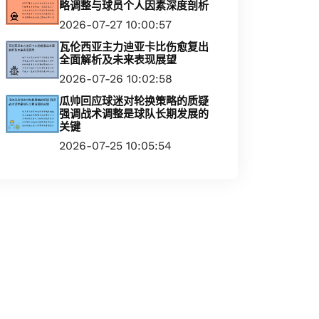
略调整与球员个人因素深度剖析
2026-07-27 10:00:57
瓦伦西亚主力迪亚卡比伤愈复出
全面解析及未来表现展望
2026-07-26 10:02:58
瓜帅回应球迷对轮换策略的质疑
强调战术调整是球队长期发展的
关键
2026-07-25 10:05:54