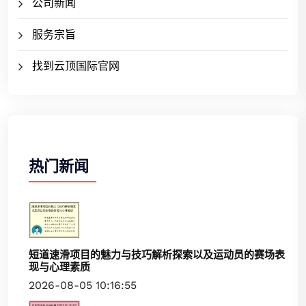
公司新闻
服务宗旨
找到云顶国际官网
热门新闻
短道速滑项目的魅力与技巧解析探索以及运动员的赛场表
现与心理素质
2026-08-05 10:16:55