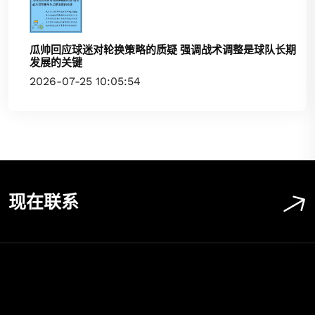
瓜帅回应球迷对轮换策略的质疑 强调战术调整是球队长期
发展的关键
2026-07-25 10:05:54
现在联系