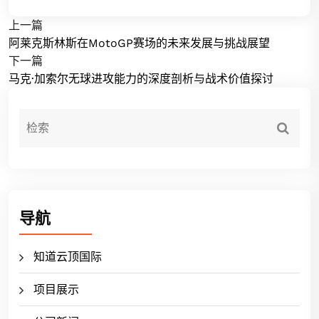
上一篇
阿莱克斯林斯在MotoGP赛场的未来发展与挑战展望
下一篇
马克·加索尔无球进攻能力的深度剖析与战术价值探讨
导航
知道云顶国际
项目展示