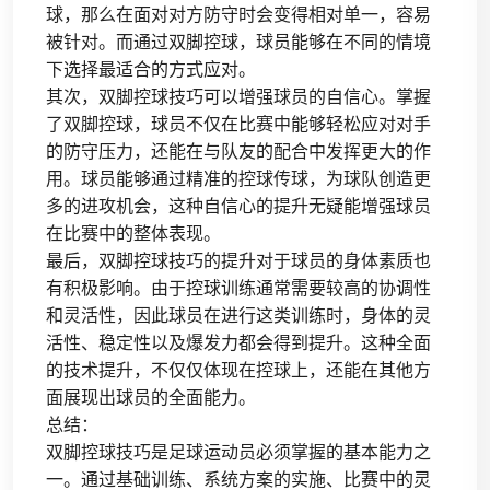
球，那么在面对对方防守时会变得相对单一，容易
被针对。而通过双脚控球，球员能够在不同的情境
下选择最适合的方式应对。
其次，双脚控球技巧可以增强球员的自信心。掌握
了双脚控球，球员不仅在比赛中能够轻松应对对手
的防守压力，还能在与队友的配合中发挥更大的作
用。球员能够通过精准的控球传球，为球队创造更
多的进攻机会，这种自信心的提升无疑能增强球员
在比赛中的整体表现。
最后，双脚控球技巧的提升对于球员的身体素质也
有积极影响。由于控球训练通常需要较高的协调性
和灵活性，因此球员在进行这类训练时，身体的灵
活性、稳定性以及爆发力都会得到提升。这种全面
的技术提升，不仅仅体现在控球上，还能在其他方
面展现出球员的全面能力。
总结：
双脚控球技巧是足球运动员必须掌握的基本能力之
一。通过基础训练、系统方案的实施、比赛中的灵