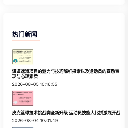
热门新闻
短道速滑项目的魅力与技巧解析探索以及运动员的赛场表
现与心理素质
2026-08-05 10:16:55
皮克篮球技术挑战赛全新升级 运动员技能大比拼激烈开战
2026-08-04 10:01:49