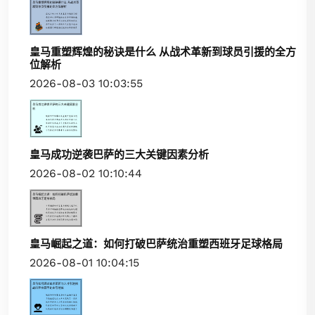
皇马重塑辉煌的秘诀是什么 从战术革新到球员引援的全方
位解析
2026-08-03 10:03:55
皇马成功逆袭巴萨的三大关键因素分析
2026-08-02 10:10:44
皇马崛起之道：如何打破巴萨统治重塑西班牙足球格局
2026-08-01 10:04:15