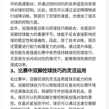
中的高速跑动，并通过短时间内的急停或变向来保
持对球的控制。比如，球员可以通过设定障碍物进
行绕障训练，既提升了控球的速度，也增加了球员
对球的控制力度。
此外，加强体能训练与控球技巧相结合，也是提升
双脚控球能力的重要环节。体能不足会直接影响控
球的稳定性和准确性，因此，除了技术训练，球员
还需要进行耐力和爆发力的训练。通过提升体能，
球员能在高强度比赛中依然保持精准的控球技巧，
尤其是在长时间对抗的情况下，能够保持较高的控
球成功率。
3、比赛中双脚控球技巧的灵活运用
在比赛中，双脚控球的灵活运用是球员能力的体
现。双脚控球技巧可以帮助球员在复杂的比赛环境
中迅速做出反应，规避防守并创造进攻机会。首
先，球员可以利用双脚交替控制来加强对球的掌
控。在面对紧张防守时，球员可以通过迅速交替脚