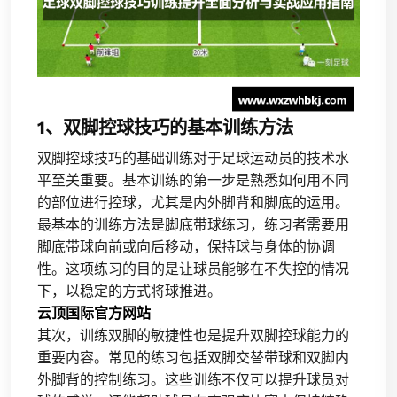
1、双脚控球技巧的基本训练方法
双脚控球技巧的基础训练对于足球运动员的技术水
平至关重要。基本训练的第一步是熟悉如何用不同
的部位进行控球，尤其是内外脚背和脚底的运用。
最基本的训练方法是脚底带球练习，练习者需要用
脚底带球向前或向后移动，保持球与身体的协调
性。这项练习的目的是让球员能够在不失控的情况
下，以稳定的方式将球推进。
云顶国际官方网站
其次，训练双脚的敏捷性也是提升双脚控球能力的
重要内容。常见的练习包括双脚交替带球和双脚内
外脚背的控制练习。这些训练不仅可以提升球员对