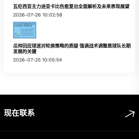
瓦伦西亚主力迪亚卡比伤愈复出全面解析及未来表现展望
2026-07-26 10:02:58
瓜帅回应球迷对轮换策略的质疑 强调战术调整是球队长期
发展的关键
2026-07-25 10:05:54
现在联系