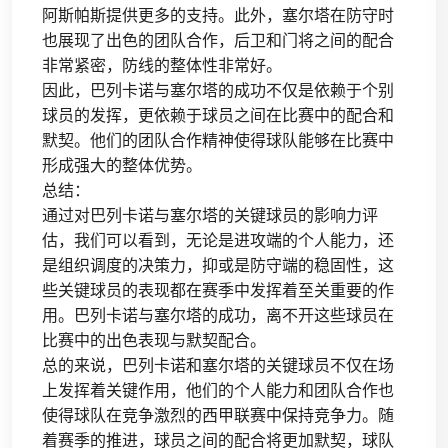
阿斯帕斯提供更多的支持。此外，塞尔塔在防守时
也展现了出色的团队合作，后卫和门将之间的配合
非常紧密，防线的整体性非常好。
因此，巴列卡诺与塞尔塔的成功不仅是依赖于个别
球员的发挥，更依赖于球员之间在比赛中的配合和
默契。他们的团队合作精神使得球队能够在比赛中
形成强大的整体优势。
总结：
通过对巴列卡诺与塞尔塔的关键球员的影响力评
估，我们可以看到，无论是进攻端的个人能力，还
是组织调度的决策力，抑或是防守端的稳固性，这
些关键球员的表现都在赛季中发挥着至关重要的作
用。巴列卡诺与塞尔塔的成功，离不开这些球员在
比赛中的出色表现与默契配合。
总的来说，巴列卡诺和塞尔塔的关键球员不仅在场
上发挥着关键作用，他们的个人能力和团队合作也
使得球队在竞争激烈的西甲联赛中保持竞争力。随
着赛季的推进，球员之间的配合将更加默契，球队