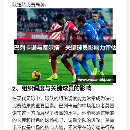
队扭转比赛局势。
2、组织调度与关键球员的影响
在现代足球中，球队的组织调度能力常常成为决定
比赛结果的重要因素。巴列卡诺的中场组织者莫雷
诺在这一方面展现了极高的水平。他能够通过精准
的长传和出色的球场视野，调动全队的进攻。莫雷
诺不仅是中场的核心人物，还常常在防守端进行积