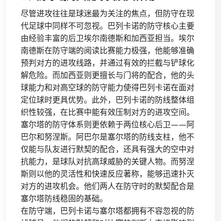
尽管进攻往往是球迷最为关注的焦点，但防守在现
代足球中同样不可忽视。巴列卡诺的防守核心主要
由经验丰富的后卫埃尔南德斯和加西亚担当。埃尔
南德斯在防守端的阅读比赛能力极强，他能够准确
预判对方的进攻线路，并通过有效的拦截与铲球化
解危险。而加西亚则更擅长与门将的配合，他的头
球能力和对高空球的防守能力使得巴列卡诺在面对
定位球时更具优势。此外，巴列卡诺的防线整体组
织性较强，在比赛中能有效压制对方的进攻空间。
塞尔塔的防守体系则更依赖于两位核心后卫——阿
巴尔和努涅斯。阿巴尔是塞尔塔的防线支柱，他不
仅能与队友进行默契的配合，还具有强大的空中对
抗能力，是球队对抗高球威胁的关键人物。而努涅
斯则以他的灵活性和快速反应著称，能够迅速扑灭
对方的进攻机会。他们两人在防守时的默契配合是
塞尔塔防线稳固的基础。
在防守端，巴列卡诺与塞尔塔都拥有不容忽视的防