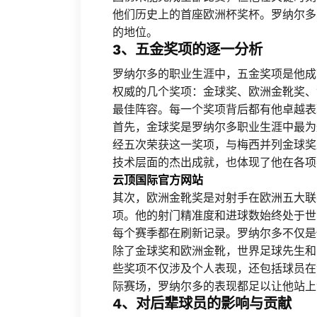
他们历史上的首座欧洲杯奖杯。罗纳尔多
的地位。
3、五金奖项的逐一分析
罗纳尔多的职业生涯中，五金奖项是他成
权威的几个奖项：金球奖、欧洲金靴奖、
最佳阵容。每一个奖项背后都有他卓越表
首先，金球奖是罗纳尔多职业生涯中最为
经五次荣获这一奖项，与梅西并列金球奖
技术层面的杰出成就，也体现了他在各项
云顶国际官方网站
其次，欧洲金靴奖是对射手在欧洲五大联
项。他的射门精准度和进球数始终处于世
每个赛季都在刷新记录。罗纳尔多不仅是
除了金球奖和欧洲金靴，世界足球先生和
些奖项不仅涉及个人表现，还包括球员在
际赛场，罗纳尔多的表现都足以让他站上
4、对后辈球员的影响与贡献