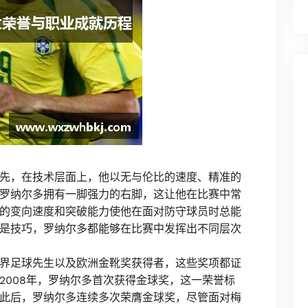
先，在技术层面上，他以无与伦比的速度、精准的
罗纳尔多拥有一脚强力的右脚，这让他在比赛中常
的变向速度和突破能力使他在面对防守球员时总能
是技巧，罗纳尔多都能够在比赛中发挥出不同层次
界足球先生以及欧洲金靴奖获得者，这些奖项都证
2008年，罗纳尔多首次获得金球奖，这一荣誉标
此后，罗纳尔多连续多次荣膺金球奖，尽管面对梅