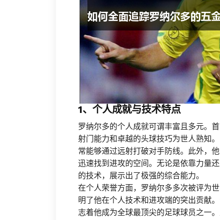
1、个人成就与技术特点
罗纳尔多的个人成就可谓丰富且多元。首
射门能力和卓越的头球技巧为世人熟知。
常能够通过远射打破对手防线。此外，他
迅速找到进攻的空间。无论是依靠力量还
的技术，展示出了极强的综合能力。
在个人荣誉方面，罗纳尔多多次被评为世
明了他在个人技术和进攻端的突出贡献。
志着他成为全球最顶尖的足球球员之一。