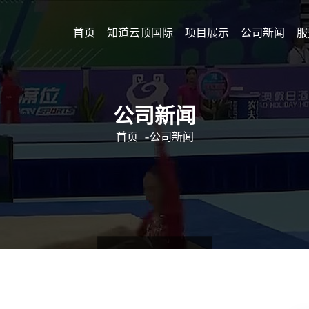
首页
知道云顶国际
项目展示
公司新闻
服
公司新闻
首页
-
公司新闻