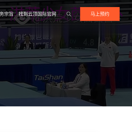
务宗旨
找到云顶国际官网
马上预约