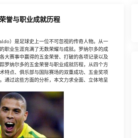
荣誉与职业成就历程
Ronaldo）是足球史上一位不可忽视的传奇人物。从一
的职业生涯充满了无数荣耀与成就。罗纳尔多的成
各大赛事中赢得的五金荣誉、打破的各项记录以及
踪罗纳尔多的五金荣誉与职业成就历程，从四个方
术特点、俱乐部与国际赛场的双重成功、五金奖项
。通过这些方面的分析，本文力求全面、立体地呈