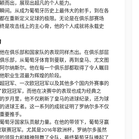
颖而出，展现出超凡的个人能力。
瞬间。从成为葡萄牙历史上最伟大的射手，到在各
都在重新定义足球的极限。无论是在俱乐部赛场
终是攻击线上的主心骨，他的个人成就将永载史
功
他在俱乐部和国家队的表现同样杰出。在俱乐部层
俱乐部，从葡萄牙体育到曼联，再到皇马、尤文图
阿尔纳斯尔。他在每一个俱乐部都取得了令人瞩目
他职业生涯最为辉煌的阶段。
超冠军、一次欧冠冠军以及其他多个国内外赛事的
得了欧冠冠军，而他在决赛中的表现也成为经典之
的岁月里，他不仅刷新了皇马的进球纪录，还为球
的进球王者。这一系列的成就证明了罗纳尔多不仅
重要推手。
葡萄牙国家队贡献力量。在他的带领下，葡萄牙赢
国家联赛冠军。尤其是2016年欧洲杯，罗纳尔多虽然
的领导力和精神鼓舞了全队，最终葡萄牙队捧起了