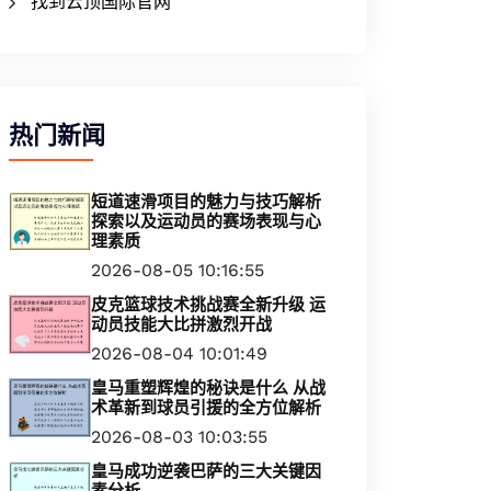
找到云顶国际官网
热门新闻
短道速滑项目的魅力与技巧解析
探索以及运动员的赛场表现与心
理素质
2026-08-05 10:16:55
皮克篮球技术挑战赛全新升级 运
动员技能大比拼激烈开战
2026-08-04 10:01:49
皇马重塑辉煌的秘诀是什么 从战
术革新到球员引援的全方位解析
2026-08-03 10:03:55
皇马成功逆袭巴萨的三大关键因