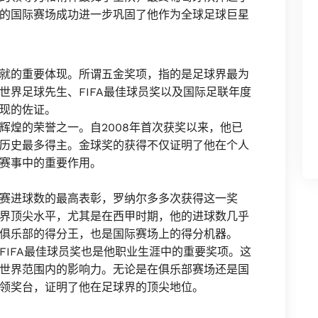
的国际赛场成功进一步巩固了他作为全球足球巨星
就的重要体现。所谓五金奖项，指的是足球界最为
世界足球先生、FIFA最佳球员奖以及国际足联年度
现的佐证。
辉煌的荣誉之一。自2008年首次获奖以来，他已
历史最多得主。金球奖的获得不仅证明了他在个人
赛事中的重要作用。
赛进球数的最高表彰，罗纳尔多多次获得这一奖
界顶尖水平，尤其是在西甲时期，他的进球数几乎
俱乐部的得分王，也是国际赛场上的得分机器。
FIFA最佳球员奖也是他职业生涯中的重要奖项。这
世界范围内的影响力。无论是在俱乐部赛场还是国
领奖台，证明了他在足球界的顶尖地位。