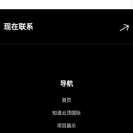
现在联系
导航
首页
知道云顶国际
项目展示