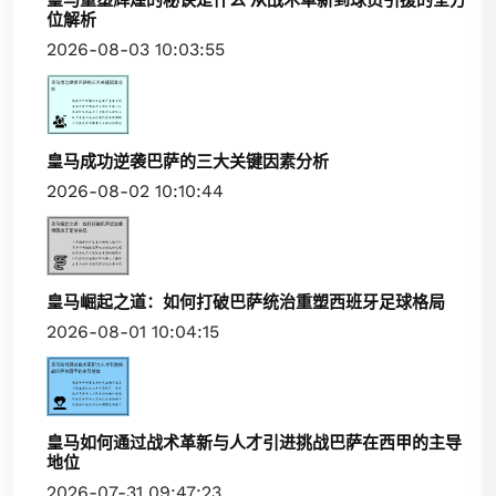
皇马重塑辉煌的秘诀是什么 从战术革新到球员引援的全方
位解析
2026-08-03 10:03:55
皇马成功逆袭巴萨的三大关键因素分析
2026-08-02 10:10:44
皇马崛起之道：如何打破巴萨统治重塑西班牙足球格局
2026-08-01 10:04:15
皇马如何通过战术革新与人才引进挑战巴萨在西甲的主导
地位
2026-07-31 09:47:23