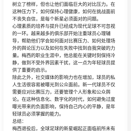
树立了榜样，但也让他们面临巨大的对比压力。在
这种压力下，如何保持心理健康，如何在挑战面前
不丧失自信，是每个新星必须面对的问题。
心理素质的培养与提升已经成为现代足球不可忽视
的一环。越来越多的俱乐部开始注重球员心理辅
导，帮助他们学会如何面对比赛压力、如何处理场
外的舆论压力以及如何在失败中找到自我突破的力
量。梅西的职业生涯中，他总能在关键时刻保持冷
静，做到不受外界因素干扰，这一点为年轻球员提
供了重要的启示。
除此之外，社交媒体的影响力也在增加，球员的私
人生活很容易被曝光到公众面前。新一代球员不仅
需要应对比赛压力，还要管理个人形象和公众舆
论。在这种信息化、数字化的时代，如何避免过度
曝光带来的负面影响，保持自己内心的平静，是年
轻球员必须掌握的能力。
总结：
梅西退役后，全球足球的新星崛起正面临前所未有