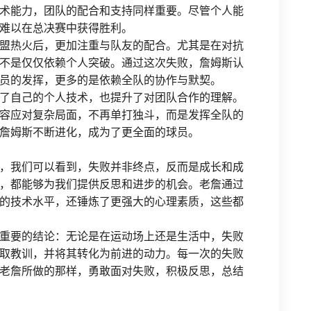
术能力，团队的配合和支持同样重要。尽管个人能
难以在总决赛中获得胜利。
盟热火后，更加注重与队友的配合。尤其是在对抗
不是仅仅依赖个人突破。通过这次失败，詹姆斯认
员的发挥，更多的是依赖全队的协作与默契。
了自己的个人技术，也提升了对团队合作的理解。
容应对复杂局面，不再单打独斗，而是发挥全队的
詹姆斯不断进化，成为了更全面的球员。
，我们可以看到，失败并非终点，反而是成长和成
，都能够为我们提供反思和进步的机会。老詹通过
的技术水平，还锤炼了更强大的心理素质，这些都
重要的结论：无论是在运动场上还是生活中，失败
取教训，并将其转化为前进的动力。每一次的失败
老詹所做的那样，勇敢面对失败，积极反思，总结