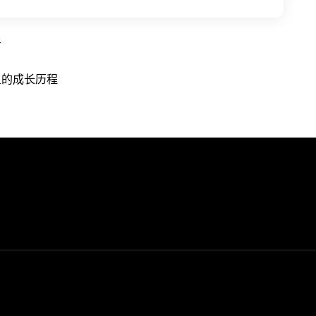
析
星的成长历程