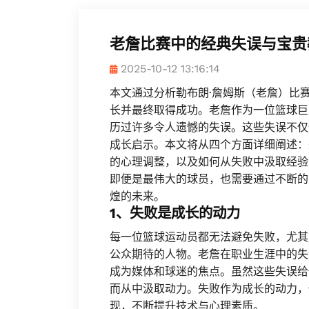
老詹比赛中的经典失误与宝贵
2025-10-12 13:16:14
本文通过分析勒布朗·詹姆斯（老詹）比
长并最终取得成功。老詹作为一位篮球巨
历过许多令人遗憾的失误。这些失误不仅
成长启示。本文将从四个方面详细阐述：
的心理调整，以及如何从失败中汲取经验
即便是最伟大的球员，也需要通过不断的
煌的未来。
1、失败是成长的动力
每一位篮球运动员都无法避免失败，尤其
公众期待的人物。老詹在职业生涯中的失
成为媒体和球迷的焦点。虽然这些失误给
而从中汲取动力。失败作为成长的动力，
现，不断提升技术与心理素质。