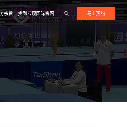
务宗旨
找到云顶国际官网
马上预约