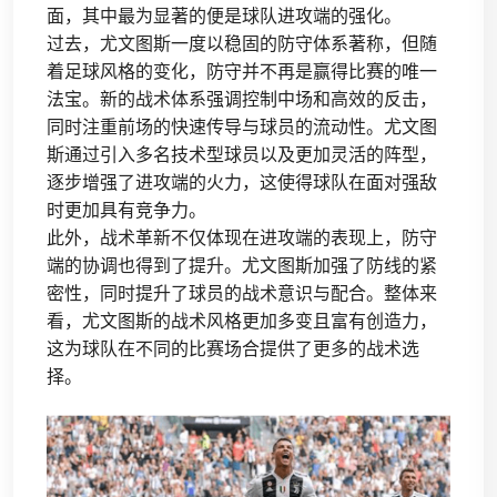
面，其中最为显著的便是球队进攻端的强化。
过去，尤文图斯一度以稳固的防守体系著称，但随
着足球风格的变化，防守并不再是赢得比赛的唯一
法宝。新的战术体系强调控制中场和高效的反击，
同时注重前场的快速传导与球员的流动性。尤文图
斯通过引入多名技术型球员以及更加灵活的阵型，
逐步增强了进攻端的火力，这使得球队在面对强敌
时更加具有竞争力。
此外，战术革新不仅体现在进攻端的表现上，防守
端的协调也得到了提升。尤文图斯加强了防线的紧
密性，同时提升了球员的战术意识与配合。整体来
看，尤文图斯的战术风格更加多变且富有创造力，
这为球队在不同的比赛场合提供了更多的战术选
择。