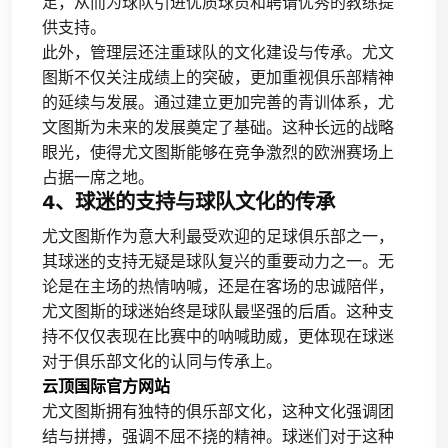
足，从而为球队引进优质球员和聘请优秀的教练提
供支持。
此外，管理层还注重球队的文化建设与传承。尤文
图斯不仅关注成绩上的突破，更加重视俱乐部精神
的延续与发展。通过建立更加完善的青训体系，尤
文图斯为未来的发展奠定了基础。这种长远的战略
眼光，使得尤文图斯能够在竞争激烈的欧洲赛场上
占据一席之地。
4、球迷的支持与球队文化的传承
尤文图斯作为意大利最受欢迎的足球俱乐部之一，
其球迷的支持无疑是球队复兴的重要动力之一。无
论是在主场的热情呐喊，还是在客场的忠诚陪伴，
尤文图斯的球迷始终是球队最坚强的后盾。这种支
持不仅仅表现在比赛中的呐喊助威，更体现在球迷
对于俱乐部文化的认同与传承上。
云顶国际官方网站
尤文图斯拥有独特的俱乐部文化，这种文化强调团
结与拼搏，强调不屈不挠的精神。球迷们对于这种