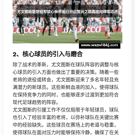
2、核心球员的引入与磨合
除了战术的革新，尤文图斯在球队阵容的调整与核
心球员的引入方面也做出了重要的决策。随着一些
老将的退役或转会，尤文图斯迎来了多名年轻且充
满潜力的新球员。这些新鲜血液的加入，使得球队
在保持竞争力的同时，也能够逐步过渡到更加符合
现代足球趋势的阵容。
尤文图斯的引援工作不仅仅局限于年轻球员，球队
也引入了经验丰富的老将，以弥补球队在关键比赛
中的经验缺失。这些球员在赛场上的老道与稳重，
使得球队在面对压力时能够保持冷静，确保了在关