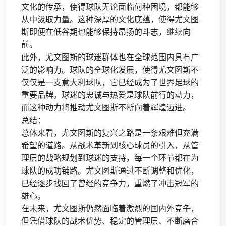
文化的传承，使得球队无论面临何种困境，都能够
从中汲取力量。这种深厚的文化底蕴，使得尤文图
斯即便在低谷期也能够保持昂扬的斗志，继续向
前。
此外，尤文图斯的球迷群体也在全球范围内具有广
泛的影响力。球队的全球化发展，使得尤文图斯不
仅仅是一支意大利球队，它已经成为了世界足球的
重要品牌。球迷的忠诚与热爱是球队前行的动力，
而这种动力将推动尤文图斯不断向着辉煌迈进。
总结：
总体来看，尤文图斯的复兴之路是一条艰难但充满
希望的道路。从战术革新到核心球员的引入，从管
理层的战略规划到球迷的支持，每一个环节都在为
球队的成功铺路。尤文图斯通过不断调整和优化，
已经逐步找回了曾经的竞争力，重燃了冲击冠军的
雄心。
在未来，尤文图斯仍然面临着激烈的国内外竞争，
但凭借球队的战术优势、稳定的管理层、不断磨合