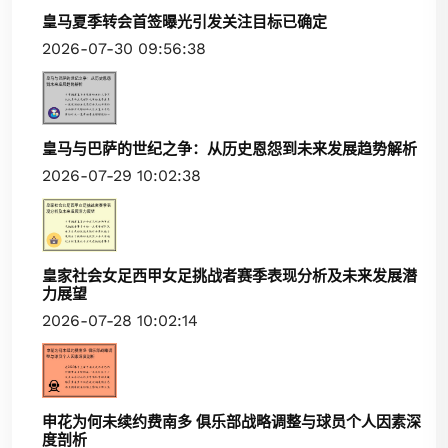
皇马夏季转会首签曝光引发关注目标已确定
2026-07-30 09:56:38
皇马与巴萨的世纪之争：从历史恩怨到未来发展趋势解析
2026-07-29 10:02:38
皇家社会女足西甲女足挑战者赛季表现分析及未来发展潜
力展望
2026-07-28 10:02:14
申花为何未续约费南多 俱乐部战略调整与球员个人因素深
度剖析