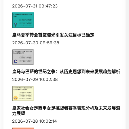
2026-07-31 09:47:23
皇马夏季转会首签曝光引发关注目标已确定
2026-07-30 09:56:38
皇马与巴萨的世纪之争：从历史恩怨到未来发展趋势解析
2026-07-29 10:02:38
皇家社会女足西甲女足挑战者赛季表现分析及未来发展潜
力展望
2026-07-28 10:02:14