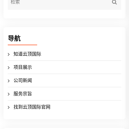
导航
知道云顶国际
项目展示
公司新闻
服务宗旨
找到云顶国际官网