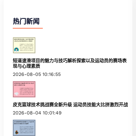
热门新闻
短道速滑项目的魅力与技巧解析探索以及运动员的赛场表
现与心理素质
2026-08-05 10:16:55
皮克篮球技术挑战赛全新升级 运动员技能大比拼激烈开战
2026-08-04 10:01:49