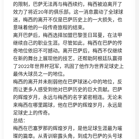
的限制，巴萨无法再与梅西续约，梅西被迫离开了
效力了将近20年的俱乐部。这一消息震动了全球球
迷，梅西的离开不仅是巴萨历史上的一大损失，也
意味着他的一段传奇旅程的结束。
离开巴萨后，梅西选择加盟巴黎圣日耳曼，在法甲
继续自己的职业生涯。尽管如此，梅西在巴萨的传
奇地位依旧不可撼动。离开巴萨后，梅西不仅继续
在新的舞台上展现他的技艺，还帮助阿根廷队赢得
了2022年世界杯冠军，巩固了他作为世界足球史上
最伟大球员之一的地位。
梅西的离开并未削弱他在巴萨球迷心中的地位，反
而让更多人感受到他对巴萨历史的巨大贡献。巴萨
的辉煌岁月，永远与梅西的名字紧密相连。无论未
来梅西在哪里踢球，他在巴萨的辉煌岁月，永远是
足球史上的传奇。
总结：
梅西在巴塞罗那的辉煌岁月，是他足球生涯最为璀
璨的篇章。从青训崭露头角，到成为巴萨的头号球