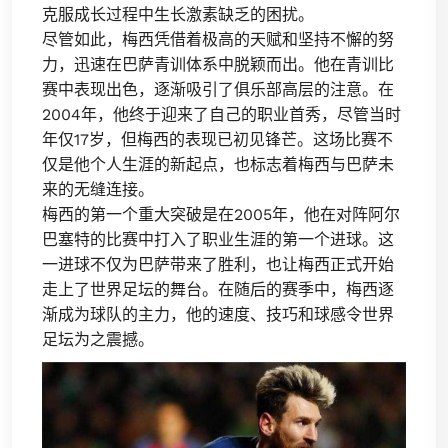
克服成长过程中生长激素缺乏的困扰。
尽管如此，梅西凭借着极高的天赋和坚持不懈的努
力，迅速在巴萨青训体系中脱颖而出。他在青训比
赛中表现出色，逐渐吸引了俱乐部高层的注意。在
2004年，他终于迎来了自己的职业首秀，尽管当时
年仅17岁，但梅西的表现已初见锋芒。这场比赛不
仅是他个人生涯的新起点，也标志着梅西与巴萨未
来的无缝连接。
梅西的第一个重大突破是在2005年，他在对阵阿尔
巴塞特的比赛中打入了职业生涯的第一个进球。这
一进球不仅为巴萨带来了胜利，也让梅西正式开始
走上了世界足坛的舞台。在随后的赛季中，梅西逐
渐成为球队的主力，他的速度、技巧和球感令世界
足坛为之震撼。