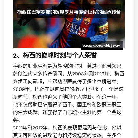
2、梅西的巅峰时刻与个人荣誉
梅西的职业生涯最为辉煌的时期，莫过于他带领巴
萨创造的众多传奇瞬间。从2008年到2012年，梅西
逐步走向巅峰，并帮助巴萨赢得了多个重磅冠军。
2009年，巴萨在瓜迪奥拉的指导下迎来了一个足球
新时代，梅西也迎来了他的个人巅峰。在这一年，
他不仅帮助巴萨赢得了西甲、国王杯和欧冠三冠王
的伟大成就，还获得了自己职业生涯的第一个金球
奖。
2011年和2012年，梅西的表现更是无与伦比，他以
其无可匹敌的进攻能力和持续稳定的状态，在多个