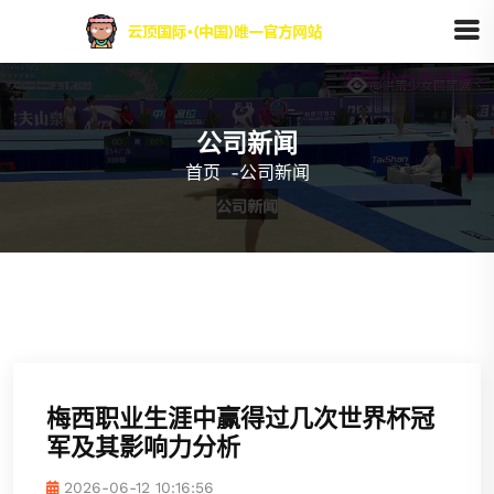
公司新闻
首页
-
公司新闻
梅西职业生涯中赢得过几次世界杯冠
军及其影响力分析
2026-06-12 10:16:56