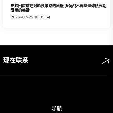
瓜帅回应球迷对轮换策略的质疑 强调战术调整是球队长期
发展的关键
2026-07-25 10:05:54
现在联系
导航