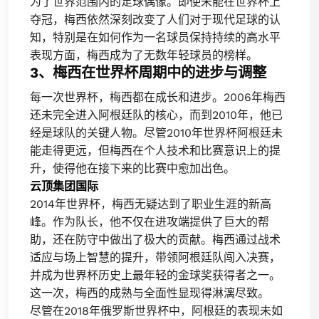
为了世界范围内的足球偶像。即使未能在世界杯上
夺冠，梅西依然深刻改变了人们对于现代足球的认
知，特别是在如何作为一名球员保持持续的高水平
表现方面，梅西成为了无数年轻球员的榜样。
3、梅西在世界杯周期中的进步与调整
每一次世界杯，梅西都在成长和进步。2006年梅西
还未完全进入阿根廷队的核心，而到2010年，他已
经是球队的关键人物。尽管2010年世界杯阿根廷未
能走得更远，但梅西在个人技术和比赛意识上的提
升，使得他在接下来的比赛中愈加出色。
云顶集团国际
2014年世界杯，梅西无疑达到了职业生涯的新高
峰。作为队长，他不仅在进攻端提供了巨大的帮
助，还在防守中做出了极大的贡献。梅西通过战术
适应与场上智慧的提升，带领阿根廷队闯入决赛，
并成为世界杯历史上最年轻的金球奖获得者之一。
这一次，梅西的成熟与全面性显现得淋漓尽致。
尽管在2018年俄罗斯世界杯中，阿根廷的表现未如