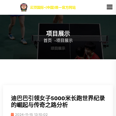
项目展示
首页
-
项目展示
迪巴巴引领女子5000米长跑世界纪录
的崛起与传奇之路分析
2024-11-15 13:10:02