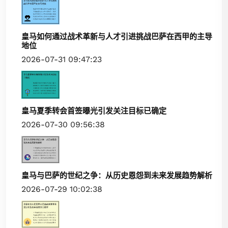
皇马如何通过战术革新与人才引进挑战巴萨在西甲的主导
地位
2026-07-31 09:47:23
皇马夏季转会首签曝光引发关注目标已确定
2026-07-30 09:56:38
皇马与巴萨的世纪之争：从历史恩怨到未来发展趋势解析
2026-07-29 10:02:38