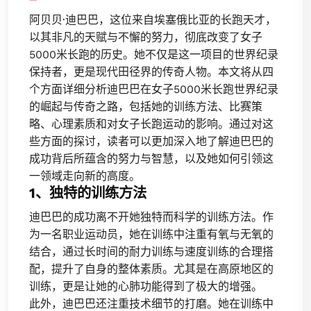
阿贝贝·迪巴巴，这位来自埃塞俄比亚的长跑天才，
以其非凡的天赋与不懈的努力，彻底改变了女子
5000米长跑的历史。她不仅是这一项目的世界纪录
保持者，更是现代田径界的传奇人物。本文将从四
个方面详细分析迪巴巴在女子5000米长跑世界纪录
的崛起与传奇之路，包括她的训练方法、比赛策
略、心理素质和对女子长跑运动的影响。通过对这
些方面的探讨，读者可以更加深入地了解迪巴巴的
成功背后所蕴含的努力与智慧，以及她如何引领这
一领域走向新的高度。
1、独特的训练方法
迪巴巴的成功离不开她独特而科学的训练方法。作
为一名职业运动员，她在训练中注重有氧与无氧的
结合，通过长时间的耐力训练与速度训练的合理搭
配，提升了自身的整体素质。尤其是在高原地区的
训练，更是让她的心肺功能得到了极大的增强。
此外，迪巴巴还注重技术细节的打磨。她在训练中