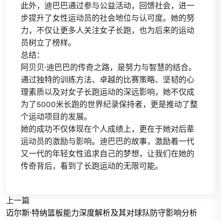
此外，迪巴巴通过参与公益活动，回馈社会，进一
步提升了女性运动员的社会地位与认可度。她的努
力，不仅让更多人关注女子长跑，也为后来的运动
员树立了榜样。
总结：
阿贝贝·迪巴巴的传奇之路，是努力与智慧的结合。
通过独特的训练方法、卓越的比赛策略、坚韧的心
理素质以及对女子长跑运动的深远影响，她不仅成
为了5000米长跑的世界纪录保持者，更是推动了整
个运动项目的发展。
她的成功不仅体现在个人成绩上，更在于她对后辈
运动员的激励与影响。迪巴巴的故事，激励着一代
又一代的年轻女性追求自己的梦想，让我们在她的
传奇背后，看到了长跑运动的无限可能。
上一篇
迈尔斯·特纳篮板能力深度解析及其对球队防守影响分析