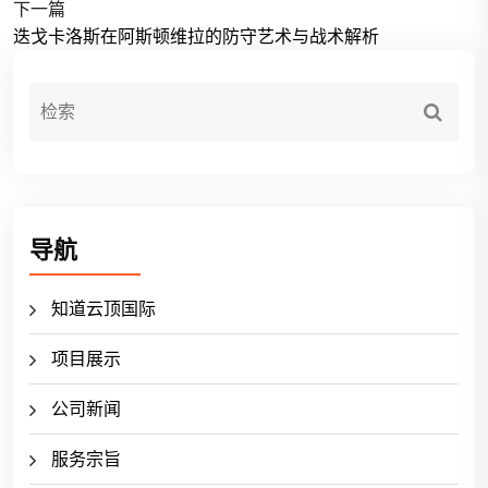
下一篇
迭戈卡洛斯在阿斯顿维拉的防守艺术与战术解析
导航
知道云顶国际
项目展示
公司新闻
服务宗旨