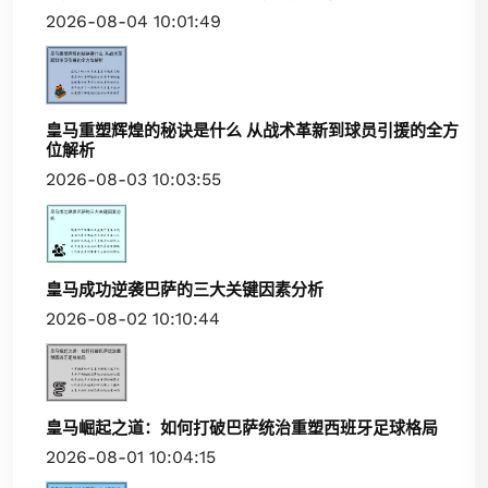
2026-08-04 10:01:49
皇马重塑辉煌的秘诀是什么 从战术革新到球员引援的全方
位解析
2026-08-03 10:03:55
皇马成功逆袭巴萨的三大关键因素分析
2026-08-02 10:10:44
皇马崛起之道：如何打破巴萨统治重塑西班牙足球格局
2026-08-01 10:04:15