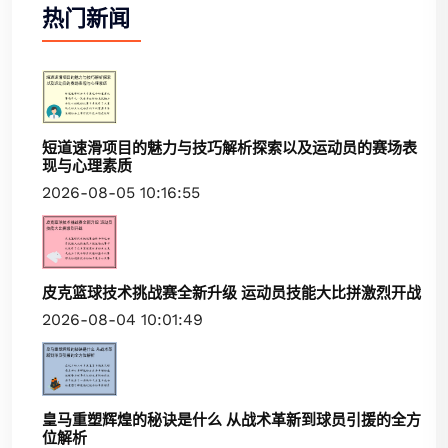
热门新闻
短道速滑项目的魅力与技巧解析探索以及运动员的赛场表
现与心理素质
2026-08-05 10:16:55
皮克篮球技术挑战赛全新升级 运动员技能大比拼激烈开战
2026-08-04 10:01:49
皇马重塑辉煌的秘诀是什么 从战术革新到球员引援的全方
位解析