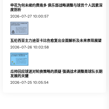
申花为何未续约费南多 俱乐部战略调整与球员个人因素深
度剖析
2026-07-27 10:00:57
瓦伦西亚主力迪亚卡比伤愈复出全面解析及未来表现展望
2026-07-26 10:02:58
瓜帅回应球迷对轮换策略的质疑 强调战术调整是球队长期
发展的关键
2026-07-25 10:05:54