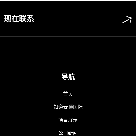
现在联系
导航
首页
知道云顶国际
项目展示
公司新闻