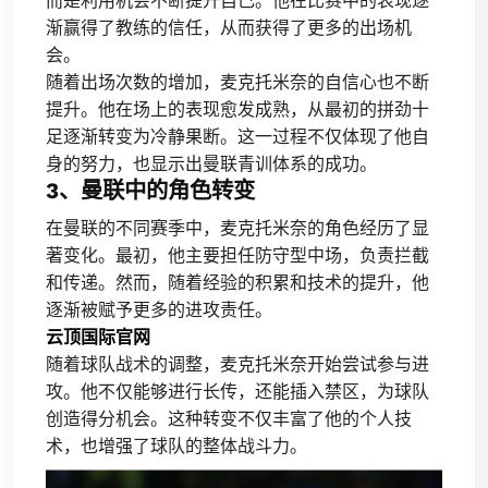
而是利用机会不断提升自己。他在比赛中的表现逐
渐赢得了教练的信任，从而获得了更多的出场机
会。
随着出场次数的增加，麦克托米奈的自信心也不断
提升。他在场上的表现愈发成熟，从最初的拼劲十
足逐渐转变为冷静果断。这一过程不仅体现了他自
身的努力，也显示出曼联青训体系的成功。
3、曼联中的角色转变
在曼联的不同赛季中，麦克托米奈的角色经历了显
著变化。最初，他主要担任防守型中场，负责拦截
和传递。然而，随着经验的积累和技术的提升，他
逐渐被赋予更多的进攻责任。
云顶国际官网
随着球队战术的调整，麦克托米奈开始尝试参与进
攻。他不仅能够进行长传，还能插入禁区，为球队
创造得分机会。这种转变不仅丰富了他的个人技
术，也增强了球队的整体战斗力。