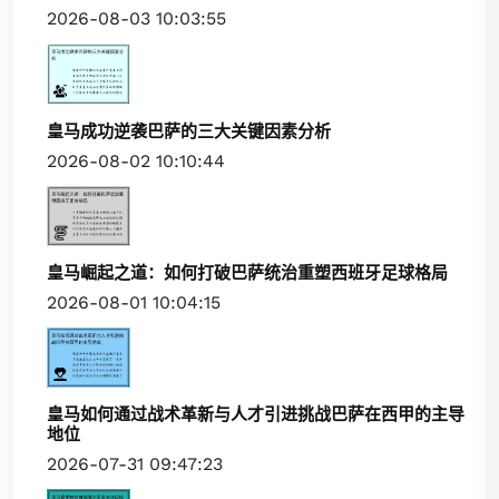
2026-08-03 10:03:55
皇马成功逆袭巴萨的三大关键因素分析
2026-08-02 10:10:44
皇马崛起之道：如何打破巴萨统治重塑西班牙足球格局
2026-08-01 10:04:15
皇马如何通过战术革新与人才引进挑战巴萨在西甲的主导
地位
2026-07-31 09:47:23