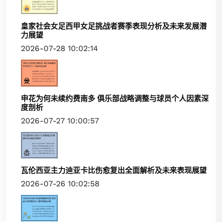
皇家社会女足西甲女足挑战者赛季表现分析及未来发展潜
力展望
2026-07-28 10:02:14
申花为何未续约费南多 俱乐部战略调整与球员个人因素深
度剖析
2026-07-27 10:00:57
瓦伦西亚主力迪亚卡比伤愈复出全面解析及未来表现展望
2026-07-26 10:02:58