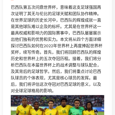
巴西队第五次问鼎世界杯，意味着这支足球强国再
次证明了其无与伦比的足球天赋和团队协作精神。
在世界足球的历史长河中，巴西队的辉煌成就一直
是其他球队难以企及的标杆。尤其是在世界杯这一
最具权威和影响力的国际赛事中，巴西队屡屡展示
出他们独有的优势和实力。本文将从四个方面详细
探讨巴西队如何在2022年世界杯上再度捧起世界杯
奖杯，续写传奇。首先，我们将回顾巴西队的辉煌
历史和世界杯上的五次夺冠历程。接着，我们将分
析巴西队在本届世界杯上的战术调整与球队配合，
及其背后的足球哲学。然后，我们将重点讨论巴西
队球员的个体表现，尤其是核心球员的发挥。最
后，我们将评估这次夺冠对巴西足球的意义，以及
对全球足球格局的影响。