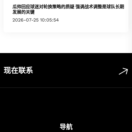
瓜帅回应球迷对轮换策略的质疑 强调战术调整是球队长期
发展的关键
2026-07-25 10:05:54
现在联系
导航