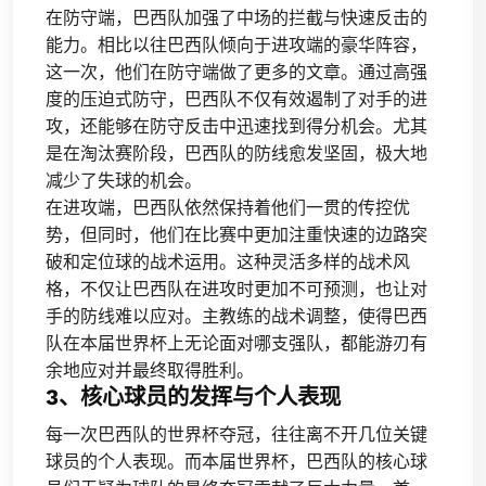
在防守端，巴西队加强了中场的拦截与快速反击的
能力。相比以往巴西队倾向于进攻端的豪华阵容，
这一次，他们在防守端做了更多的文章。通过高强
度的压迫式防守，巴西队不仅有效遏制了对手的进
攻，还能够在防守反击中迅速找到得分机会。尤其
是在淘汰赛阶段，巴西队的防线愈发坚固，极大地
减少了失球的机会。
在进攻端，巴西队依然保持着他们一贯的传控优
势，但同时，他们在比赛中更加注重快速的边路突
破和定位球的战术运用。这种灵活多样的战术风
格，不仅让巴西队在进攻时更加不可预测，也让对
手的防线难以应对。主教练的战术调整，使得巴西
队在本届世界杯上无论面对哪支强队，都能游刃有
余地应对并最终取得胜利。
3、核心球员的发挥与个人表现
每一次巴西队的世界杯夺冠，往往离不开几位关键
球员的个人表现。而本届世界杯，巴西队的核心球