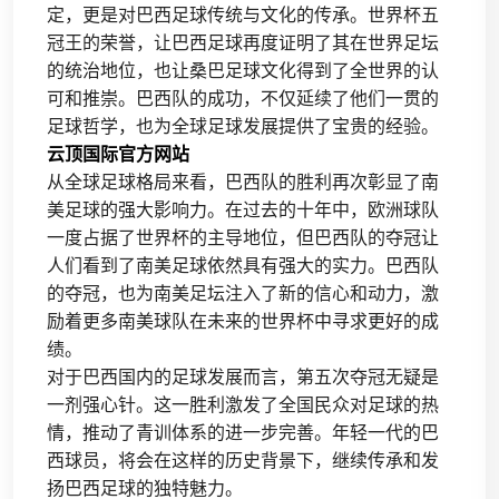
定，更是对巴西足球传统与文化的传承。世界杯五
冠王的荣誉，让巴西足球再度证明了其在世界足坛
的统治地位，也让桑巴足球文化得到了全世界的认
可和推崇。巴西队的成功，不仅延续了他们一贯的
足球哲学，也为全球足球发展提供了宝贵的经验。
云顶国际官方网站
从全球足球格局来看，巴西队的胜利再次彰显了南
美足球的强大影响力。在过去的十年中，欧洲球队
一度占据了世界杯的主导地位，但巴西队的夺冠让
人们看到了南美足球依然具有强大的实力。巴西队
的夺冠，也为南美足坛注入了新的信心和动力，激
励着更多南美球队在未来的世界杯中寻求更好的成
绩。
对于巴西国内的足球发展而言，第五次夺冠无疑是
一剂强心针。这一胜利激发了全国民众对足球的热
情，推动了青训体系的进一步完善。年轻一代的巴
西球员，将会在这样的历史背景下，继续传承和发
扬巴西足球的独特魅力。