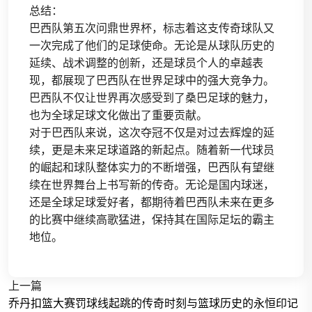
总结：
巴西队第五次问鼎世界杯，标志着这支传奇球队又
一次完成了他们的足球使命。无论是从球队历史的
延续、战术调整的创新，还是球员个人的卓越表
现，都展现了巴西队在世界足球中的强大竞争力。
巴西队不仅让世界再次感受到了桑巴足球的魅力，
也为全球足球文化做出了重要贡献。
对于巴西队来说，这次夺冠不仅是对过去辉煌的延
续，更是未来足球道路的新起点。随着新一代球员
的崛起和球队整体实力的不断增强，巴西队有望继
续在世界舞台上书写新的传奇。无论是国内球迷，
还是全球足球爱好者，都期待着巴西队未来在更多
的比赛中继续高歌猛进，保持其在国际足坛的霸主
地位。
上一篇
乔丹扣篮大赛罚球线起跳的传奇时刻与篮球历史的永恒印记