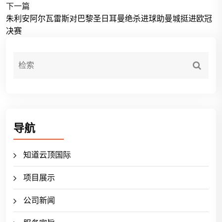
下一篇
朱利安阿尔瓦雷斯对巴黎圣日耳曼绝杀进球助曼城挺进欧冠
决赛
导航
知道云顶国际
项目展示
公司新闻