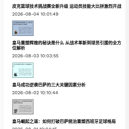
皮克篮球技术挑战赛全新升级 运动员技能大比拼激烈开战
2026-08-04 10:01:49
皇马重塑辉煌的秘诀是什么 从战术革新到球员引援的全方
位解析
2026-08-03 10:03:55
皇马成功逆袭巴萨的三大关键因素分析
2026-08-02 10:10:44
皇马崛起之道：如何打破巴萨统治重塑西班牙足球格局