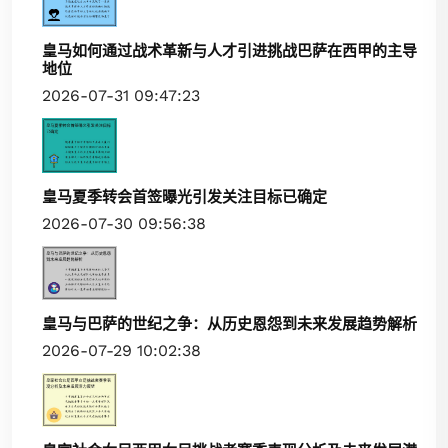
皇马如何通过战术革新与人才引进挑战巴萨在西甲的主导
地位
2026-07-31 09:47:23
皇马夏季转会首签曝光引发关注目标已确定
2026-07-30 09:56:38
皇马与巴萨的世纪之争：从历史恩怨到未来发展趋势解析
2026-07-29 10:02:38