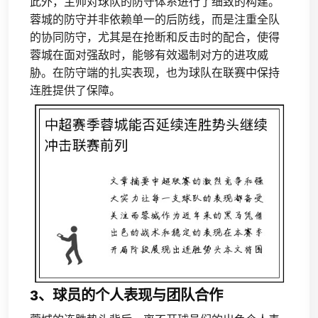
此外，主帅对球队的防守体系进行了细致的构建。
蓉城的防守并非依赖单一的后防线，而是注重全队
的协同防守，尤其是在抢断和反击时的配合，使得
蓉城在面对强敌时，能够有效遏制对方的进攻威
胁。在防守端的扎实表现，也为球队在联赛中保持
连胜提供了保障。
3、球员的个人表现与团队合作