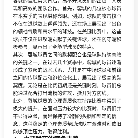
蓉城的连胜势头背后，离不开球员们的出色个人表
现和高效的团队合作。首先，蓉城的几位核心球员
在本赛季的表现堪称亮眼。例如，球队的攻击核心
不仅在进球数上遥遥领先，还在场上展现出了出色
的领袖气质和高水平的球技。在关键比赛中，这些
球员不仅在进攻端贡献了关键进球，还在防守端积
极参与，显示出了全能型球员的特点。
其次，蓉城球员之间的默契配合也是球队持续高效
的关键之一。在过去几个赛季中，蓉城的球员逐渐
形成了紧密的战术联系，尤其是在中场球员和前锋
之间的传球配合和跑位变化上，展现出了极高的默
契度。无论是在比赛初期还是关键时刻，球员们总
能通过配合打出流畅的进攻，撕开对方防线。
此外，蓉城球员的心理素质也在持续比赛中得到了
极大的提升。在面对压力较大的比赛时，球员们并
不显得急躁，而是保持了冷静的头脑和坚定的信
念，这种稳定的心理素质帮助球队在艰难时刻依旧
能够顶住压力，取得胜利。