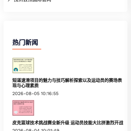
热门新闻
短道速滑项目的魅力与技巧解析探索以及运动员的赛场表
现与心理素质
2026-08-05 10:16:55
皮克篮球技术挑战赛全新升级 运动员技能大比拼激烈开战
2026-08-04 10:01:49