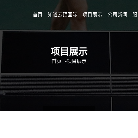
首页
知道云顶国际
项目展示
公司新闻
服
项目展示
首页
-
项目展示