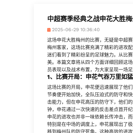
中超赛季经典之战申花大胜梅
2025-06-29 10:36:40
这场申花大胜梅州的比赛，无疑是中超赛
梅州客家，这场比赛充满了精彩的进攻配
迷们看到了精彩纷呈的足球魅力。从比赛
美。本篇文章将从四个方面详细回顾这场
员表现以及战术布置，为大家呈现一场足
1、比赛开局：申花气吞万里如
这场比赛的开局，申花便迅速展现了他们
节奏便开始加快，全队压迫式的防守和快
击能力，但在申花高压的防守下，他们的
钟，申花通过一次快速的反击差点首开纪
申花的进攻也并非一味依赖长传冲击，而
特别是在中场的调度上，申花展现出了极
移到梅州队的防守死角。这种高效的进攻