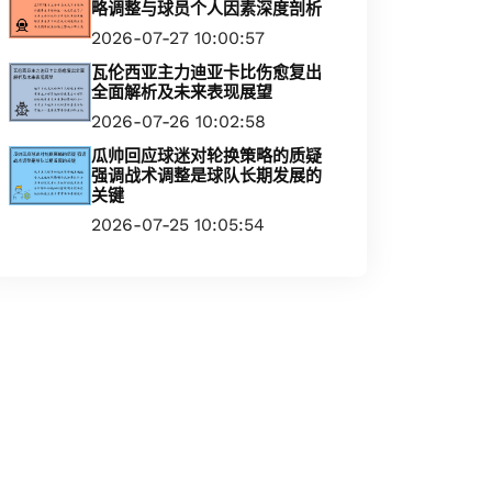
略调整与球员个人因素深度剖析
2026-07-27 10:00:57
瓦伦西亚主力迪亚卡比伤愈复出
全面解析及未来表现展望
2026-07-26 10:02:58
瓜帅回应球迷对轮换策略的质疑
强调战术调整是球队长期发展的
关键
2026-07-25 10:05:54