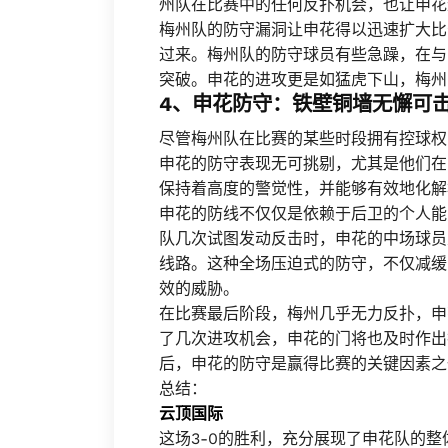
州队在比赛中的任何反扑机会，也让申花
梅州队的防守漏洞让申花得以迅速扩大比
过来。梅州队的防守球员有些急躁，在与
突破。申花的进攻更是如猛虎下山，梅州
4、申花防守：铁壁铜墙无懈可
尽管梅州队在比赛的某些时段拥有控球权
申花的防守表现无可挑剔，尤其是他们在
保持着高度的警觉性，并能够有效地化解
申花的防线不仅仅是依赖于后卫的个人能
队几次试图发动反击时，申花的中场球员
线路。这种全场压迫式的防守，不仅减缓
效的威胁。
在比赛最后阶段，梅州几乎无力反扑，申
了几次进攻机会，申花的门将也及时作出
后，申花的防守是赢得比赛的关键因素之
总结：
云顶国际
这场3-0的胜利，充分展现了申花队的