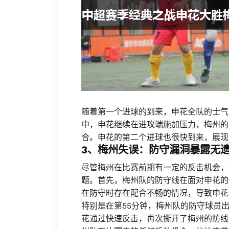
随着第一个进球的到来，申花全队的士气
中，申花继续在进攻端施加压力，梅州的
合。申花的第二个进球也很快到来，展现
3、梅州失误：防守漏洞暴露无
尽管梅州在比赛前期有一定的反击机会，
题。首先，梅州队的防守线在面对申花的
在防守时存在配合不畅的情况，导致申花
特别是在第55分钟，梅州队的防守球员
花通过快速反击，再次撕开了梅州的防线