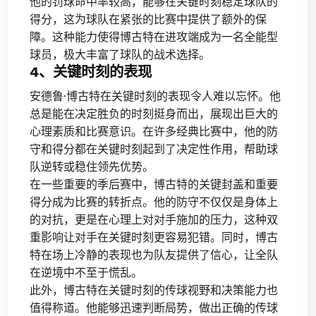
他的罚球命中率较高，能够在关键时刻稳定球队的
得分，这为球队在紧张的比赛中提供了额外的保
障。这种能力使得博古特在进攻端成为一名全能型
球员，极大丰富了球队的战术选择。
4、关键时刻的表现
安德鲁·博古特在关键时刻的表现令人难以忘怀。他
总是能在决定胜负的时刻挺身而出，展现出巨大的
心理素质和比赛意识。在许多经典比赛中，他的防
守和得分都在关键时刻起到了决定性作用，帮助球
队逆转或稳住领先优势。
在一些重要的季后赛中，博古特的关键封盖和重要
得分成为比赛的转折点。他的防守不仅仅是身体上
的对抗，更是在心理上对对手施加的压力，这种双
重影响让对手在关键时刻更容易犯错。同时，博古
特在场上冷静的表现也为队友提供了信心，让全队
在逆境中不至于慌乱。
此外，博古特在关键时刻的传球视野和决策能力也
值得称道。他能够迅速判断局势，做出正确的传球