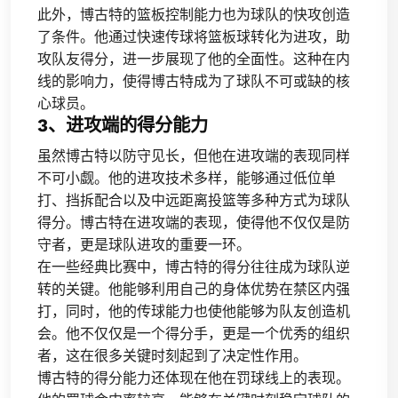
此外，博古特的篮板控制能力也为球队的快攻创造
了条件。他通过快速传球将篮板球转化为进攻，助
攻队友得分，进一步展现了他的全面性。这种在内
线的影响力，使得博古特成为了球队不可或缺的核
心球员。
3、进攻端的得分能力
虽然博古特以防守见长，但他在进攻端的表现同样
不可小觑。他的进攻技术多样，能够通过低位单
打、挡拆配合以及中远距离投篮等多种方式为球队
得分。博古特在进攻端的表现，使得他不仅仅是防
守者，更是球队进攻的重要一环。
在一些经典比赛中，博古特的得分往往成为球队逆
转的关键。他能够利用自己的身体优势在禁区内强
打，同时，他的传球能力也使他能够为队友创造机
会。他不仅仅是一个得分手，更是一个优秀的组织
者，这在很多关键时刻起到了决定性作用。
博古特的得分能力还体现在他在罚球线上的表现。