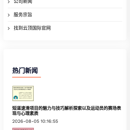
公司新闻
服务宗旨
找到云顶国际官网
热门新闻
短道速滑项目的魅力与技巧解析探索以及运动员的赛场表
现与心理素质
2026-08-05 10:16:55