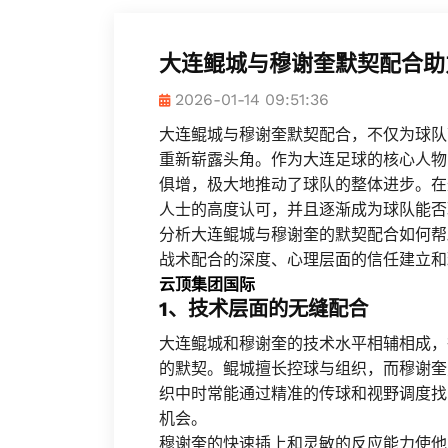
大连鲲城与穆谢奎默契配合助
2026-01-14 09:51:36
大连鲲城与穆谢奎默契配合，不仅为球队
重新崭露头角。作为大连足球的核心人物
俱增，极大地推动了球队的整体进步。在
人士的高度认可，并且逐渐成为球队能否
分析大连鲲城与穆谢奎的默契配合如何帮
战术配合的深度、心理层面的信任建立和
云顶集团国际
1、技术层面的无缝配合
大连鲲城和穆谢奎的技术水平相辅相成，
的默契。鲲城擅长控球与组织，而穆谢奎
织中时常能通过精准的传球和视野调度找
机会。
穆谢奎的快速插上和灵敏的反应能力使他