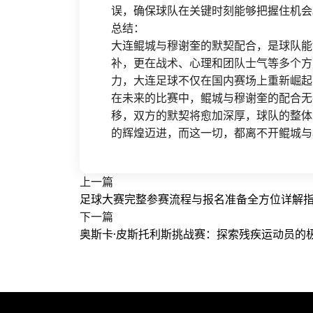
误，确保球队在关键时刻能够把握住机会
总结：
大连鲲城与穆谢奎的默契配合，是球队能
补，更在战术、心理和团队士气等多个方
力，大连足球不仅在国内赛场上重新崛起
在未来的比赛中，鲲城与穆谢奎的配合无
移，双方的默契将愈加深厚，球队的整体
的辉煌迈进，而这一切，都离不开鲲城与
上一篇
足球大赛完整参赛流程与报名准备全方位详解
下一篇
奥斯卡·皮斯托利斯挑战赛：探索残疾运动员的