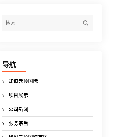
导航
知道云顶国际
项目展示
公司新闻
服务宗旨