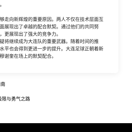
。
够走向新辉煌的重要原因。两人不仅在技术层面互
面展现出了卓越的配合默契。通过他们的共同努
，更展现出了强大的竞争力。
疑将继续成为大连队的重要武器。随着时间的推
水平也会得到更进一步的提升。大连足球正朝着新
穆谢奎在场上的默契配合。
指南
极限与勇气之路