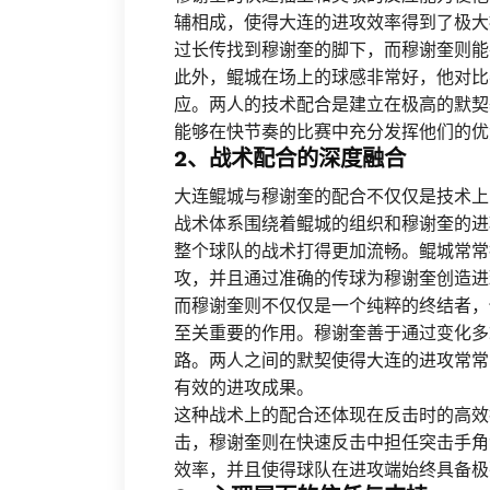
辅相成，使得大连的进攻效率得到了极大
过长传找到穆谢奎的脚下，而穆谢奎则能
此外，鲲城在场上的球感非常好，他对比
应。两人的技术配合是建立在极高的默契
能够在快节奏的比赛中充分发挥他们的优
2、战术配合的深度融合
大连鲲城与穆谢奎的配合不仅仅是技术上
战术体系围绕着鲲城的组织和穆谢奎的进
整个球队的战术打得更加流畅。鲲城常常
攻，并且通过准确的传球为穆谢奎创造进
而穆谢奎则不仅仅是一个纯粹的终结者，
至关重要的作用。穆谢奎善于通过变化多
路。两人之间的默契使得大连的进攻常常
有效的进攻成果。
这种战术上的配合还体现在反击时的高效
击，穆谢奎则在快速反击中担任突击手角
效率，并且使得球队在进攻端始终具备极