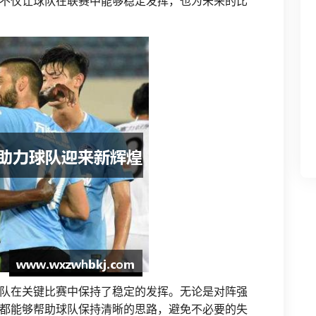
不仅让球队在联赛中能够稳定发挥，也为未来的比
队在关键比赛中保持了稳定的发挥。无论是对阵强
都能够帮助球队保持清晰的思路，避免不必要的失