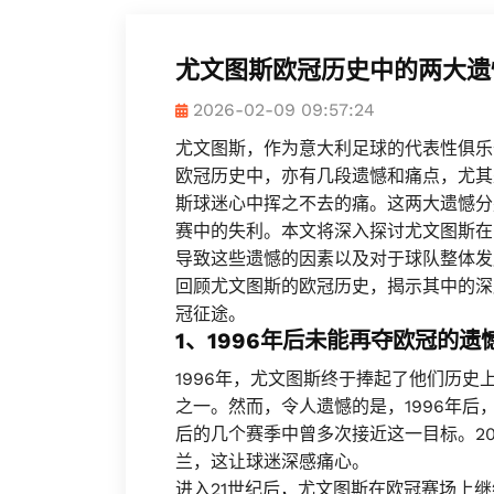
尤文图斯欧冠历史中的两大遗
2026-02-09 09:57:24
尤文图斯，作为意大利足球的代表性俱乐
欧冠历史中，亦有几段遗憾和痛点，尤其
斯球迷心中挥之不去的痛。这两大遗憾分别
赛中的失利。本文将深入探讨尤文图斯在
导致这些遗憾的因素以及对于球队整体发
回顾尤文图斯的欧冠历史，揭示其中的深
冠征途。
1、1996年后未能再夺欧冠的遗
1996年，尤文图斯终于捧起了他们历
之一。然而，令人遗憾的是，1996年
后的几个赛季中曾多次接近这一目标。20
兰，这让球迷深感痛心。
进入21世纪后，尤文图斯在欧冠赛场上继