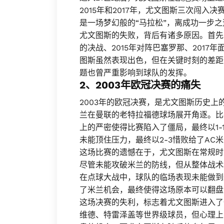
2015年和2017年，尤文图斯三次闯
是一场梦幻般的“马拉松”，离成功一步
尤文图斯的失败，背后有诸多原因。首先，
的决战、2015年对阵巴塞罗那、201
图斯虽然表现出色，但在关键时刻的差距
题也曾严重影响到球队的发挥。
2、2003年欧冠决赛的痛失
2003年的欧冠决赛，是尤文图斯历史上
兰在曼联的老特拉福德球场展开角逐。比
上的严密使得比赛陷入了僵局，最终以1
未能顶住压力，最终以2-3惜败给了AC
这场比赛的遗憾在于，尤文图斯在常规时
尽管未能攻破米兰的防线，但从整体战术
在点球大战中，球队的临场表现未能做到
了米兰机会，最终使得这场原本可以翻盘
这场决赛的失利，标志着尤文图斯进入了
维德、特雷泽盖等世界级球员，但心理上