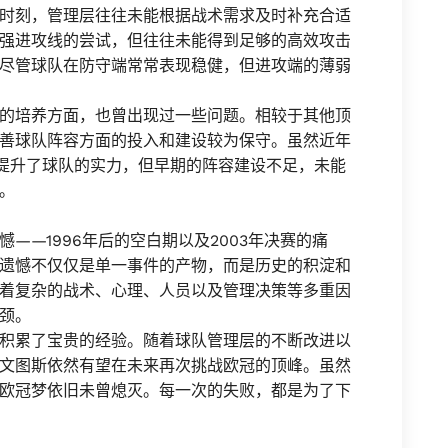
时刻，管理层往往未能根据战术需求及时补充合适
强进攻线的尝试，但往往未能得到足够的高效攻击
尽管球队在防守端常常表现稳健，但进攻端的薄弱
的培养方面，也曾出现过一些问题。相较于其他顶
善球队阵容方面的投入和建设较为保守。虽然近年
提升了球队的实力，但早期的阵容建设不足，未能
。
——1996年后的空白期以及2003年决赛的痛
遗憾不仅仅是单一事件的产物，而是历史的积淀和
着复杂的战术、心理、人员以及管理决策等多重因
颈。
积累了宝贵的经验。随着球队管理层的不断改进以
文图斯依然有望在未来再次挑战欧冠的顶峰。虽然
欧冠梦依旧未曾熄灭。每一次的失败，都是为了下