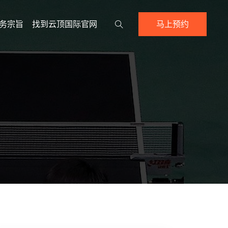
务宗旨
找到云顶国际官网
马上预约