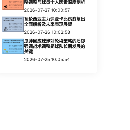
略调整与球员个人因素深度剖析
2026-07-27 10:00:57
瓦伦西亚主力迪亚卡比伤愈复出
全面解析及未来表现展望
2026-07-26 10:02:58
瓜帅回应球迷对轮换策略的质疑
强调战术调整是球队长期发展的
关键
2026-07-25 10:05:54