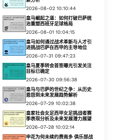
素分析
2026-08-02 10:10:44
皇马崛起之道：如何打破巴萨统
治重塑西班牙足球格局
2026-08-01 10:04:15
皇马如何通过战术革新与人才引
进挑战巴萨在西甲的主导地位
2026-07-31 09:47:23
皇马夏季转会首签曝光引发关注
目标已确定
2026-07-30 09:56:38
皇马与巴萨的世纪之争：从历史
恩怨到未来发展趋势解析
2026-07-29 10:02:38
皇家社会女足西甲女足挑战者赛
季表现分析及未来发展潜力展望
2026-07-28 10:02:14
申花为何未续约费南多 俱乐部战