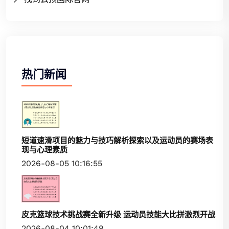
热门新闻
短道速滑项目的魅力与技巧解析探索以及运动员的赛场表
现与心理素质
2026-08-05 10:16:55
皮克篮球技术挑战赛全新升级 运动员技能大比拼激烈开战
2026-08-04 10:01:49