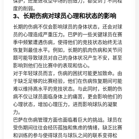
保护，还是进攻型中场的创造力，都受到了不同程
度的削弱。
3、长期伤病对球员心理和状态的影响
长期的伤病不仅会影响球员的身体状态，还会对球
员的心理造成严重压力。巴萨的一些关键球员在赛
季中频繁遭遇伤病，使得他们的竞技状态始终无法
恢复到最佳水平。例如，长期的肌肉伤病和关节问
题可能导致球员对自己的身体状况产生不安，甚至
影响到他们在比赛中的表现和信心。
对于年轻球员而言，伤病的困扰可能更加致命。由
于缺乏足够的比赛经验，他们在伤病恢复期间可能
难以维持高水平的竞技状态。与此同时，长期的伤
病不仅让球员面临身体上的痛苦，更会影响他们的
心理状态，增加心理压力，进而影响球队的凝聚
力。
巴萨在伤病管理方面也面临着巨大的挑战。球员在
受伤期间往往会经历孤独和焦虑的情绪，缺乏比赛
和训练的参与使得球员与球队之间的联系变得松