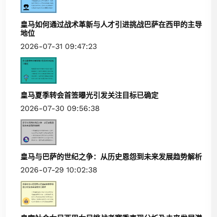
皇马如何通过战术革新与人才引进挑战巴萨在西甲的主导
地位
2026-07-31 09:47:23
皇马夏季转会首签曝光引发关注目标已确定
2026-07-30 09:56:38
皇马与巴萨的世纪之争：从历史恩怨到未来发展趋势解析
2026-07-29 10:02:38