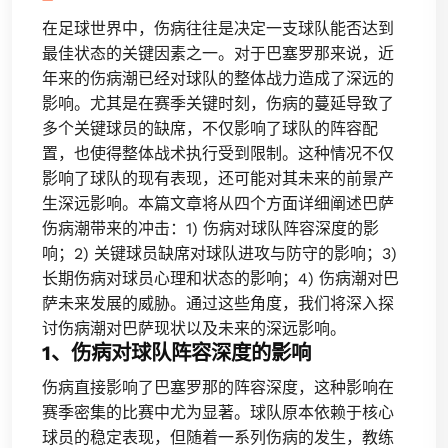
在足球世界中，伤病往往是决定一支球队能否达到
最佳状态的关键因素之一。对于巴塞罗那来说，近
年来的伤病潮已经对球队的整体战力造成了深远的
影响。尤其是在赛季关键时刻，伤病的蔓延导致了
多个关键球员的缺席，不仅影响了球队的阵容配
置，也使得整体战术执行受到限制。这种情况不仅
影响了球队的现有表现，还可能对其未来的前景产
生深远影响。本篇文章将从四个方面详细阐述巴萨
伤病潮带来的冲击：1) 伤病对球队阵容深度的影
响；2) 关键球员缺席对球队进攻与防守的影响；3)
长期伤病对球员心理和状态的影响；4) 伤病潮对巴
萨未来发展的威胁。通过这些角度，我们将深入探
讨伤病潮对巴萨现状以及未来的深远影响。
1、伤病对球队阵容深度的影响
伤病直接影响了巴塞罗那的阵容深度，这种影响在
赛季密集的比赛中尤为显著。球队原本依赖于核心
球员的稳定表现，但随着一系列伤病的发生，教练