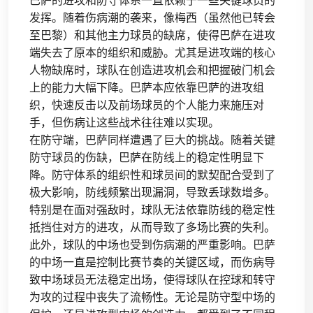
巴萨的进攻和防守体系一直依赖于一些关键球员的
发挥。随着伤病潮的袭来，像梅西（虽然他已转会
至巴黎）和其他主力球员的缺席，使得巴萨在进攻
端失去了原本的组织和威胁。尤其是进攻端的核心
人物缺席时，球队在创造进攻机会和把握破门机会
上的能力大幅下降。巴萨本应依靠巴萨的进攻组
织，快速反击以及前场球员的个人能力来施压对
手，但伤病让这些战术往往难以实现。
在防守端，巴萨同样遭遇了巨大的挑战。随着关键
防守球员的伤缺，巴萨在防线上的稳定性明显下
降。防守体系的组织性和球员间的默契配合受到了
极大影响，防线频繁出现漏洞，导致丢球数增多。
特别是在面对强敌时，球队无法依靠防线的稳定性
抵挡住对方的进攻，从而导致了多场比赛的失利。
此外，球队的中场也受到伤病潮的严重影响。巴萨
的中场一直是控制比赛节奏的关键区域，而伤病导
致中场球员无法稳定出场，使得球队在控球和转守
为攻的过程中丧失了流畅性。无论是防守型中场的