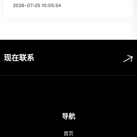
2026-07-25 10:05:54
现在联系
导航
首页