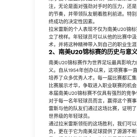
注，无论是面对强劲对手时的压力，还是
的节奏，并带领队友朝着胜利前进。特别
终成功的决定性因素。
拉米雷斯的个人表现不仅为南美U20锦
立了榜样。年轻球员可以从他的比赛中汲
术，并将这种精神带入到自己的职业生涯
2、南美U20锦标赛的历史与意
南美U20锦标赛作为世界足坛最具影响
义。自从1954年创办以来，这项赛事一
培养了众多优秀人才。每一届比赛都汇集
比赛展示才华，争取进入职业联赛的机会
本届南美U20锦标赛不仅具有强烈的竞
对于每一名年轻球员而言，赢得这个赛事
雷斯与他的队友们通过这场比赛，证明了
世界级的年轻球员。
通过拉米雷斯领衔的这场胜利，我们可以
负，更在于它为南美足球提供了源源不断