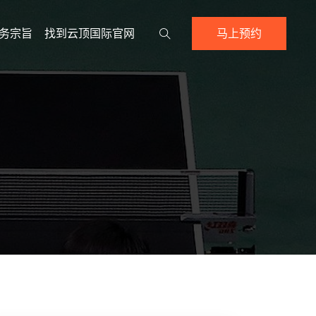
务宗旨
找到云顶国际官网
马上预约