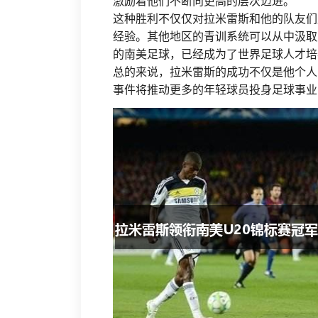
激励着他们不断向更高的层次迈进。
这种胜利不仅仅对拉米雷斯和他的队友们
经验。其他地区的青训系统可以从中汲取
的南美足球，已经成为了世界足球人才培
总的来说，拉米雷斯的成功不仅是他个人
事件将推动更多的年轻球员投身足球事业