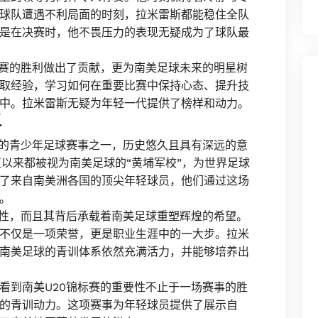
球队遭遇不利局面的时刻，拉米雷斯都能稳住全队
是在决赛时，他不畏压力的表现无疑成为了球队最
标赛的胜利做出了贡献，更为南美足球未来的明星树
取经验，学习如何在重要比赛中保持心态、提升技
中。拉米雷斯无疑为年轻一代提供了榜样和动力。
义
力的青少年足球赛事之一，历史悠久且具有深远的意
直以来都被视为南美足球的“黄埔军校”，为世界足球
了来自南美洲各国的顶尖年轻球员，他们通过这场
。
争性，而且其背后承载着南美足球重塑辉煌的希望。
不仅是一项荣誉，更是职业生涯中的一大步。拉米
南美足球的青训体系依然充满活力，并能够培养出
看到南美U20锦标赛的重要性不止于一场赛事的胜
的青训动力。这项赛事为年轻球员提供了展示自