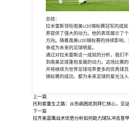
总结：
拉米雷斯领衔南美U20锦标赛冠军的成
养提供了强大的动力。他的表现展示了个
方向。随着南美U20锦标赛的持续影响
争成为未来的足球明星。
通过对拉米雷斯这一成就的分析，我们不
到南美足球蓬勃发展的动力。这场比赛的
并将继续为世界足球培养更多的优秀球员
锦标赛的成功，都为未来足球的星光注入
上一篇
托利索重生之路：从伤病困扰到拜仁核心，见
下一篇
拉齐奥蓝鹰战术优势分析如何助力球队冲击意