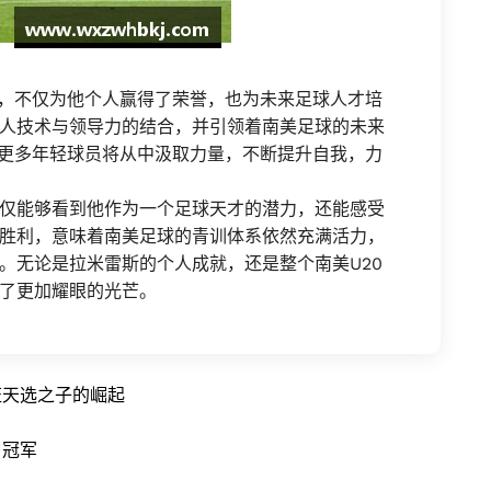
就，不仅为他个人赢得了荣誉，也为未来足球人才培
人技术与领导力的结合，并引领着南美足球的未来
，更多年轻球员将从中汲取力量，不断提升自我，力
仅能够看到他作为一个足球天才的潜力，还能感受
胜利，意味着南美足球的青训体系依然充满活力，
。无论是拉米雷斯的个人成就，还是整个南美U20
了更加耀眼的光芒。
证天选之子的崛起
甲冠军