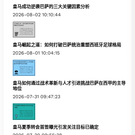
皇马成功逆袭巴萨的三大关键因素分析
2026-08-02 10:10:44
皇马崛起之道：如何打破巴萨统治重塑西班牙足球格局
2026-08-01 10:04:15
皇马如何通过战术革新与人才引进挑战巴萨在西甲的主导
地位
2026-07-31 09:47:23
皇马夏季转会首签曝光引发关注目标已确定