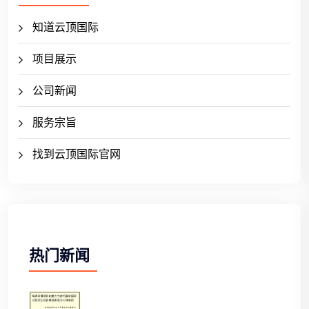
知道云顶国际
项目展示
公司新闻
服务宗旨
找到云顶国际官网
热门新闻