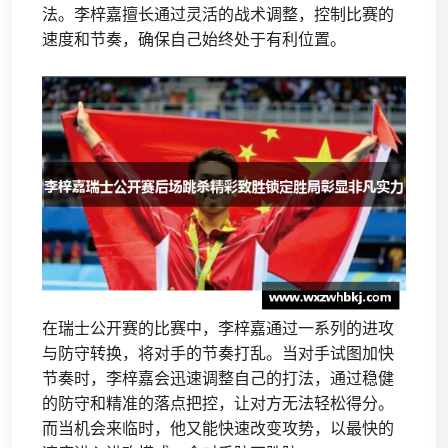
法。李梓嘉擅长通过灵活的战术调整，控制比赛的
速度和节奏，确保自己始终处于有利位置。
在瑞士公开赛的比赛中，李梓嘉通过一系列的进攻
与防守转换，将对手的节奏打乱。当对手试图加快
节奏时，李梓嘉会迅速调整自己的打法，通过稳健
的防守和精准的落点把控，让对方无法轻松得分。
而当机会来临时，他又能快速改变攻势，以最快的