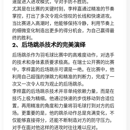
速度进入进攻模式，令对手防不胜防。
尤其是在比赛的关键时刻，李梓嘉通过精准的节奏
掌控，打出了多次令观众惊叹的长线和快速进攻。
当比赛进入高潮时，他能够保持冷静，利用节奏上
的细微变化制造出更多的得分机会，为自己赢得最
终的胜利。
2、后场跳杀技术的完美演绎
后场跳杀作为羽毛球比赛中的高难度动作，对选手
的技术和身体素质要求极高。在瑞士公开赛的比赛
中，李梓嘉的后场跳杀可谓是一绝。在比赛中，他
利用自己超强的弹跳力和精准的判断力，完成了一
次又一次令人叹为观止的后场跳杀。
李梓嘉的后场跳杀技术并非单纯依赖力量，而是在
技巧上极为精细。他通过快速的步伐移动到合适位
置，再用精准的角度和力量将羽毛球打到对方的后
场。更重要的是，他的跳杀动作总是充满变化，不
仅能够直接得分，还能不断制造对方的防守压力。
对手在面对他这样的进攻时往往难以应对。