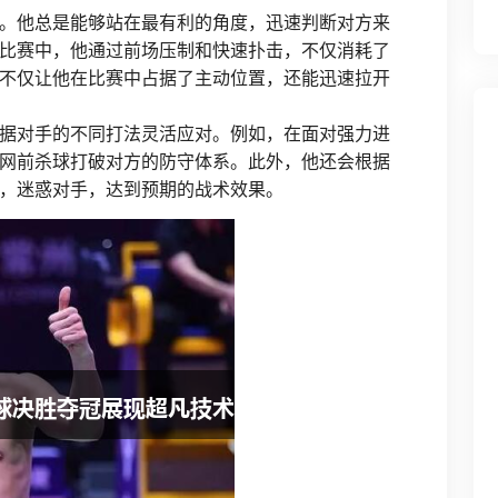
。他总是能够站在最有利的角度，迅速判断对方来
比赛中，他通过前场压制和快速扑击，不仅消耗了
不仅让他在比赛中占据了主动位置，还能迅速拉开
据对手的不同打法灵活应对。例如，在面对强力进
网前杀球打破对方的防守体系。此外，他还会根据
，迷惑对手，达到预期的战术效果。