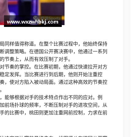
局同样值得称道。在整个比赛过程中，他始终保持
断调整策略。在德国公开赛决赛中，他通过一系列
的节奏上，从而有效压制了对手。
对节奏的掌控。在比赛初期，他通过快速拉开对方
稳定发挥。当比赛进行到后期，他则开始注重控
奏，使对方陷入被动局面。通过这种高效的节奏控
。
，能够根据对手的技术特点作出不同的应对。例
加前场扑球的频率，不断压制对手的进攻空间，从
手的比赛中，桃田则更加注重网前控制，力求在前