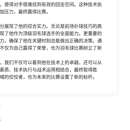
，使得对手很难找到有效的回击空间。这种技术执
加压力，最终赢得比赛。
分展现了他的综合实力。无论是前场扑球技巧的高
现了他作为顶级羽毛球选手的全面能力。更重要的
力，确保了他在关键时刻总能做出正确的决策。通
不仅为自己赢得了荣誉，也为羽毛球比赛树立了新
，我们不仅可以看到他在技术上的卓越，还可以从
素质、技术执行与战术运用相结合，最终取得胜
域的佼佼者，也为未来的比赛设置了新的标杆。
思
就