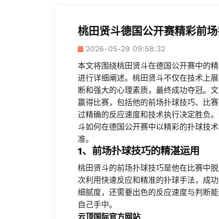
桃田贤斗德国公开赛精彩前场
2026-05-29 09:58:32
本文将围绕桃田贤斗在德国公开赛中的精
进行详细阐述。桃田贤斗不仅在技术上展
断和强大的心理素质，最终成功夺冠。文
赢得比赛，包括他的前场扑球技巧、比赛
过精确的反应速度和技术执行决定胜负。
斗如何在德国公开赛中以精彩的扑球技术
准。
1、前场扑球技巧的精湛运用
桃田贤斗的前场扑球技巧是他在比赛中脱
次利用快速反应和精准的扑球手法，成功
细腻度，还需要出色的反应速度与判断能
自己手中。
云顶国际官方网站