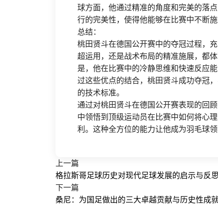
球方面，他通过精准的角度和完美的落点
行的完美性，使得他能够在比赛中不断施
总结：
桃田贤斗在德国公开赛中的夺冠过程，充
超运用，还是战术布局的精准施展，都体
是，他在比赛中的冷静思维和快速反应能
过这些优点的结合，桃田贤斗成功夺冠，
的技术标准。
通过对桃田贤斗在德国公开赛表现的回顾
中领悟到顶级运动员在比赛中如何将心理
利。这种全方位的能力让他成为羽毛球领
上一篇
格拉斯哥足球历史对现代足球发展的启示与反
下一篇
桑尼：为国足做出的三大卓越贡献与历史性成