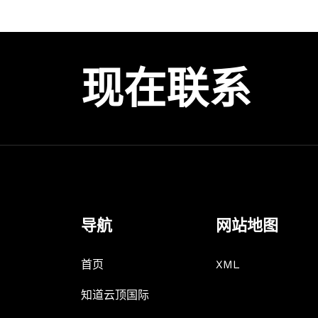
现在联系
导航
网站地图
首页
XML
知道云顶国际