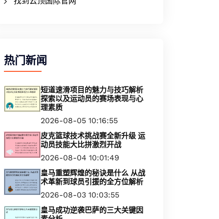
找到云顶国际官网
热门新闻
短道速滑项目的魅力与技巧解析
探索以及运动员的赛场表现与心
理素质
2026-08-05 10:16:55
皮克篮球技术挑战赛全新升级 运
动员技能大比拼激烈开战
2026-08-04 10:01:49
皇马重塑辉煌的秘诀是什么 从战
术革新到球员引援的全方位解析
2026-08-03 10:03:55
皇马成功逆袭巴萨的三大关键因