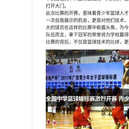
打开大门。
此次比赛的开赛，意味着青少年篮球人才
一次自我展示的机会，更是对他们技术、
大的球员在这样的比赛中崭露头角，为今
队伍而言，拿下冠军的荣誉将为学校赢得
比赛的背后，不仅是篮球技术的比拼，更