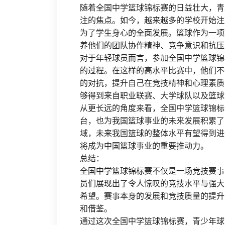
随着全国中学篮球锦标赛的日益壮大，青
注的焦点。如今，越来越多的学校开始注
为了学生身心的全面发展。篮球作为一项
养他们的团队协作精神、竞争意识和抗压
对于年轻球员而言，参加全国中学篮球锦
的过程。在这样的高水平比赛中，他们不
的对抗，提升自己在竞技精神和心理素质
够得到来自职业联赛、大学球队以及篮球
从更长远的角度来看，全国中学篮球锦标
台，也为我国篮球事业的未来发展积累了
域，未来我国篮球的整体水平有望得到进
将成为中国篮球事业的重要推动力。
总结：
全国中学篮球锦标赛不仅是一场竞技赛事
员们展现出了令人惊叹的竞技水平与强大
希望。赛事本身的发展和竞技质量的提升
和借鉴。
通过这次全国中学篮球锦标赛，青少年球