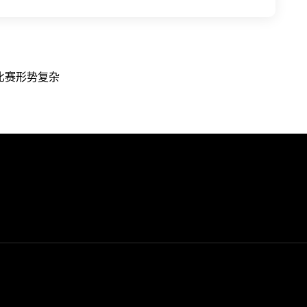
比赛形势复杂