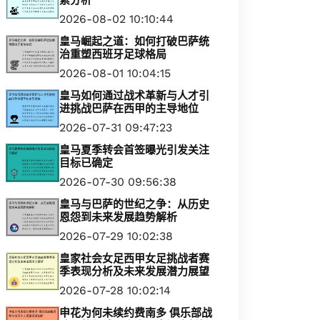
素分析
2026-08-02 10:10:44
皇马崛起之道：如何打破巴萨统
治重塑西班牙足球格局
2026-08-01 10:04:15
皇马如何通过战术革新与人才引
进挑战巴萨在西甲的主导地位
2026-07-31 09:47:23
皇马夏季转会首签曝光引发关注
目标已确定
2026-07-30 09:56:38
皇马与巴萨的世纪之争：从历史
恩怨到未来发展趋势解析
2026-07-29 10:02:38
皇家社会女足西甲女足挑战者赛
季表现分析及未来发展潜力展望
2026-07-28 10:02:14
申花为何未续约费南多 俱乐部战