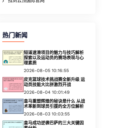
找到云顶国际官网
热门新闻
短道速滑项目的魅力与技巧解析
探索以及运动员的赛场表现与心
理素质
2026-08-05 10:16:55
皮克篮球技术挑战赛全新升级 运
动员技能大比拼激烈开战
2026-08-04 10:01:49
皇马重塑辉煌的秘诀是什么 从战
术革新到球员引援的全方位解析
2026-08-03 10:03:55
皇马成功逆袭巴萨的三大关键因