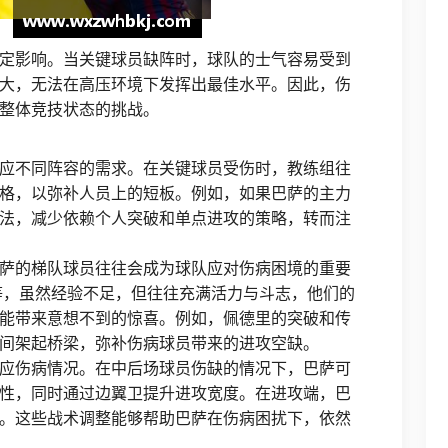
定影响。当关键球员缺阵时，球队的士气容易受到
大，无法在高压环境下发挥出最佳水平。因此，伤
整体竞技状态的挑战。
应不同阵容的需求。在关键球员受伤时，教练组往
格，以弥补人员上的短板。例如，如果巴萨的主力
法，减少依赖个人突破和单点进攻的策略，转而注
萨的梯队球员往往会成为球队应对伤病困境的重要
等，虽然经验不足，但往往充满活力与斗志，他们的
能带来意想不到的惊喜。例如，佩德里的突破和传
间架起桥梁，弥补伤病球员带来的进攻空缺。
应伤病情况。在中后场球员伤缺的情况下，巴萨可
性，同时通过边翼卫提升进攻宽度。在进攻端，巴
。这些战术调整能够帮助巴萨在伤病困扰下，依然