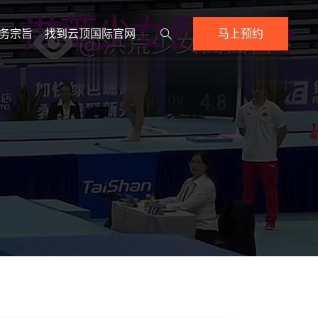
务宗旨
找到云顶国际官网
马上预约