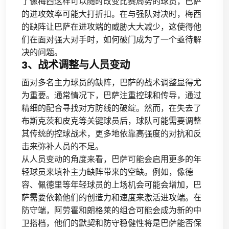
了像梅西这样可以随时改变比赛局势的球员，巴萨
的进攻效率可能大打折扣。在与强队对决时，梅西
的缺阵让巴萨在进攻端的威胁大大减少，这使得他
们在面对强大对手时，如何破门成为了一个亟待解
决的问题。
3、战术调整与人员变动
面对多名主力球员的缺阵，巴萨的战术调整显得尤
为重要。通常情况下，巴萨注重控球和传导，通过
精细的配合寻找对方防线的破绽。然而，在失去了
布斯克茨和皮克等关键球员后，球队可能需要调整
其传统的控球战术，更多地依靠高强度的对抗和反
击来弥补人员的不足。
从人员变动的角度来看，巴萨可能会启用更多的年
轻球员来填补主力缺阵带来的空缺。例如，像德
容、佩德里等年轻球员的上场机会可能会增加，巴
萨需要依赖他们的创造力和速度来激活进攻端。在
防守端，阿劳霍和朗格莱的组合可能会成为新的中
卫搭档，他们的默契和防守稳健性将是巴萨能否保