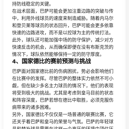
持防线稳定的关键。
在战术层面，巴萨可能会更加注重边路的突破与传
中，利用外线球员的速度来制造威胁。随着内马尔
和登贝莱等球员的状态回升，巴萨可能会更多依靠
快速的边路进攻，而不是以控球为主的传统打法。
此外，球队还可能加强中场的防守保护，减少对方
快速反击的机会，从而确保即便在没有布斯克茨的
情况下，球队依然能够保持一定的防守厚度。
4、国家德比的赛前预测与挑战
巴萨面对国家德比前的伤病困扰，势必会影响他们
在比赛中的发挥。尽管巴萨的整体实力依然不可小
觑，但在缺少多名主力球员的情况下，他们的表现
将受到极大的挑战。尤其是考虑到皇马目前的状态
和阵容深度，巴萨若想在德比中取胜，必须克服伤
病带来的诸多困难。
另外，国家德比不仅仅是一场普通的联赛比赛，它
还关乎着巴萨和皇马的荣誉与气氛。巴萨的年轻球
员和替补球员需要在这样一个高压的环境中顶住压