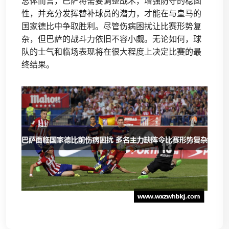
总体而言，巴萨将需要调整战术，增强防守的稳固
性，并充分发挥替补球员的潜力，才能在与皇马的
国家德比中争取胜利。尽管伤病困扰让比赛形势复
杂，但巴萨的战斗力依旧不容小觑。无论如何，球
队的士气和临场表现将在很大程度上决定比赛的最
终结果。