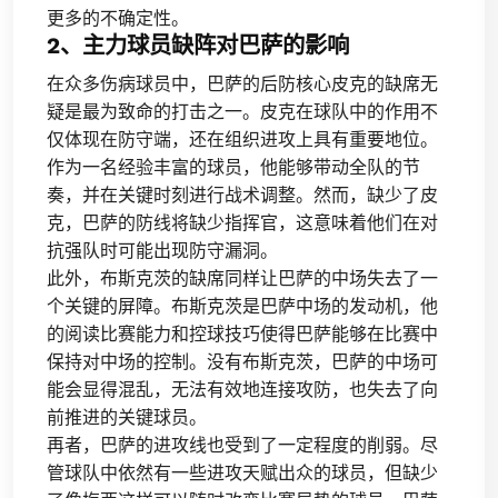
更多的不确定性。
2、主力球员缺阵对巴萨的影响
在众多伤病球员中，巴萨的后防核心皮克的缺席无
疑是最为致命的打击之一。皮克在球队中的作用不
仅体现在防守端，还在组织进攻上具有重要地位。
作为一名经验丰富的球员，他能够带动全队的节
奏，并在关键时刻进行战术调整。然而，缺少了皮
克，巴萨的防线将缺少指挥官，这意味着他们在对
抗强队时可能出现防守漏洞。
此外，布斯克茨的缺席同样让巴萨的中场失去了一
个关键的屏障。布斯克茨是巴萨中场的发动机，他
的阅读比赛能力和控球技巧使得巴萨能够在比赛中
保持对中场的控制。没有布斯克茨，巴萨的中场可
能会显得混乱，无法有效地连接攻防，也失去了向
前推进的关键球员。
再者，巴萨的进攻线也受到了一定程度的削弱。尽
管球队中依然有一些进攻天赋出众的球员，但缺少