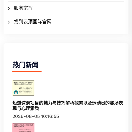
服务宗旨
找到云顶国际官网
热门新闻
短道速滑项目的魅力与技巧解析探索以及运动员的赛场表
现与心理素质
2026-08-05 10:16:55