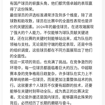
有国产球员的崭露头角，他们都凭借卓越的表现赢
得了这份殊荣。
最佳球员的评选标准通常涉及到多个维度，除了进
球数和助攻数，球员在比赛中的全面性表现也是评
价的关键因素。2024年的最佳球员，在进攻端展现
了强大的个人能力，不仅能够为球队贡献关键进
球，还在比赛的关键时刻能够站出来，成为队伍的
领袖与支柱。无论是防守端的稳定表现，还是中场
的组织调度，这些球员都在不同方面展现出了他们
的全面性。
但这一奖项的背后，也充满了挑战。在竞争激烈的
环境中，每一位球员都面临着巨大的压力。中超联
赛本身的竞争格局日趋复杂，许多球队在实力上不
再单纯依赖一位球员，而是更加注重整体战术的执
行。这就要求个人球员不仅要有超群的技术，还要
能够在关键时刻带动全队，成为真正的比赛决定
者。无论是外援还是国内球员，能够赢得此殊荣的
背后，必然经历了长期的磨砺与奋斗。