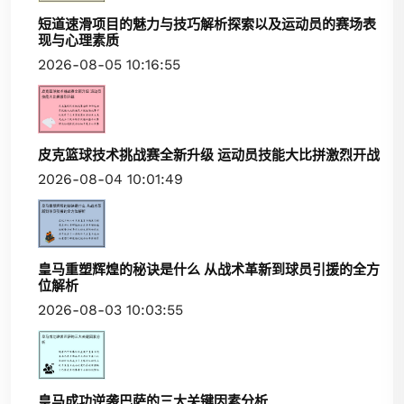
短道速滑项目的魅力与技巧解析探索以及运动员的赛场表
现与心理素质
2026-08-05 10:16:55
皮克篮球技术挑战赛全新升级 运动员技能大比拼激烈开战
2026-08-04 10:01:49
皇马重塑辉煌的秘诀是什么 从战术革新到球员引援的全方
位解析
2026-08-03 10:03:55
皇马成功逆袭巴萨的三大关键因素分析