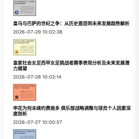
皇马与巴萨的世纪之争：从历史恩怨到未来发展趋势解析
2026-07-29 10:02:38
皇家社会女足西甲女足挑战者赛季表现分析及未来发展潜
力展望
2026-07-28 10:02:14
申花为何未续约费南多 俱乐部战略调整与球员个人因素深
度剖析
2026-07-27 10:00:57