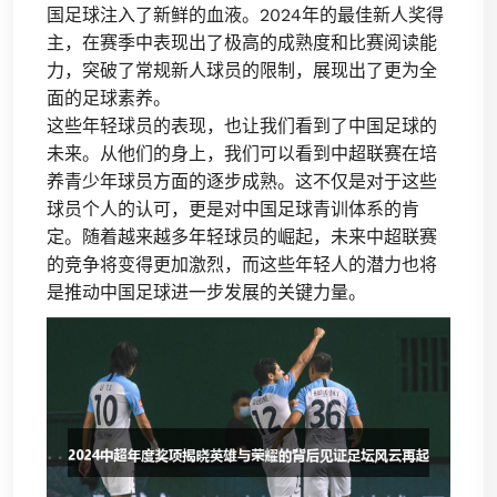
国足球注入了新鲜的血液。2024年的最佳新人奖得
主，在赛季中表现出了极高的成熟度和比赛阅读能
力，突破了常规新人球员的限制，展现出了更为全
面的足球素养。
这些年轻球员的表现，也让我们看到了中国足球的
未来。从他们的身上，我们可以看到中超联赛在培
养青少年球员方面的逐步成熟。这不仅是对于这些
球员个人的认可，更是对中国足球青训体系的肯
定。随着越来越多年轻球员的崛起，未来中超联赛
的竞争将变得更加激烈，而这些年轻人的潜力也将
是推动中国足球进一步发展的关键力量。