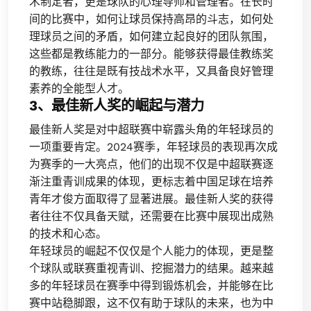
术制定者，更是球队的心理导师和管理者。在长时
间的比赛中，如何让球员保持高昂的斗志，如何处
理球员之间的矛盾，如何建立起良好的团队氛围，
这些都是教练能力的一部分。能够获得最佳教练奖
的教练，往往是既有技战术水平，又具备良好管理
素养的全能型人才。
3、最佳新人奖的崛起与潜力
最佳新人奖是对中超联赛中崭露头角的年轻球员的
一项重要肯定。2024赛季，年轻球员的表现再次成
为赛季的一大亮点，他们的出现不仅是中超联赛逐
渐注重青训成果的体现，更标志着中国足球在培养
青年才俊方面取得了显著进展。最佳新人奖的获得
者往往不仅具备天赋，还需要在比赛中展现出成熟
的技术和心态。
年轻球员的崛起不仅仅是个人能力的体现，更是整
个球队或联赛重视青训、挖掘潜力的结果。越来越
多的年轻球员在赛季中得到锻炼机会，并能够在比
赛中站稳脚跟，这不仅有助于球队的未来，也为中