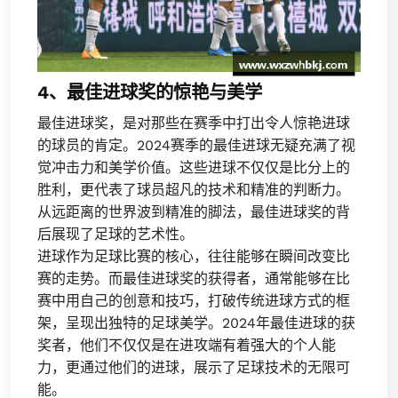
4、最佳进球奖的惊艳与美学
最佳进球奖，是对那些在赛季中打出令人惊艳进球
的球员的肯定。2024赛季的最佳进球无疑充满了视
觉冲击力和美学价值。这些进球不仅仅是比分上的
胜利，更代表了球员超凡的技术和精准的判断力。
从远距离的世界波到精准的脚法，最佳进球奖的背
后展现了足球的艺术性。
进球作为足球比赛的核心，往往能够在瞬间改变比
赛的走势。而最佳进球奖的获得者，通常能够在比
赛中用自己的创意和技巧，打破传统进球方式的框
架，呈现出独特的足球美学。2024年最佳进球的获
奖者，他们不仅仅是在进攻端有着强大的个人能
力，更通过他们的进球，展示了足球技术的无限可
能。