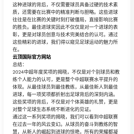
这种进球的背后，不仅需要球员具备过硬的技术素
质，还需要在比赛中的精准判断与胆略。这些进球
往往是在比赛的关键时刻打破僵局，直接影响比赛
的胜负。最佳进球奖因此不仅仅是对一个进球的表
彰，更是对球员创意与技术完美结合的认可。通过
这些精彩的进球，我们得以窥见足球运动的魅力所
在。
云顶国际官方网站
总结：
2024中超年度奖项的揭晓，不仅是对个别球员和教
练个人能力的认可，更是整个中超联赛水平提升的
体现。从最佳球员到最佳教练，从最佳新人到最佳
进球，每一项奖项都折射出足球背后的深刻内涵。
这些奖项的背后，不仅是对个体英雄的礼赞，更是
对整个足球生态系统不断进化的见证。
通过这一系列奖项的揭晓，我们可以看到中超联赛
在过去一年的风云变幻。从球员的奋斗到教练的智
慧，从新人的崛起到进球的惊艳，所有的荣耀都凝