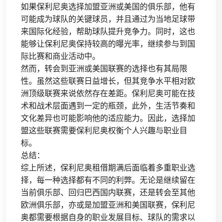
如果保利尼奥选择加盟亚洲或美国的俱乐部，他有
可能成为球队的关键球员，并且通过为当地足球带
来国际化经验，帮助球队提升竞争力。同时，这也
能够让保利尼奥保持较高的曝光率，继续参与到国
际比赛和商业活动中。
然而，转会到亚洲或美国联赛的选择也有其局限
性。虽然这些联赛日益增长，但其竞争水平相对欧
洲顶级联赛来说依然存在差距。保利尼奥可能在技
术和战术层面遇到一定的瓶颈，此外，生活节奏和
文化差异也可能影响他的适应能力。因此，选择加
盟这些联赛需要保利尼奥权衡个人兴趣与职业目
标。
总结：
综上所述，保利尼奥租借期满后面临着多重职业选
择，每一种选择都有不同的利弊。无论是继续留在
当前俱乐部、回归巴西国内联赛，还是转会至其他
欧洲俱乐部，亦或是加盟亚洲和美国联赛，保利尼
奥都需要根据自身的职业发展目标、球队的需求以