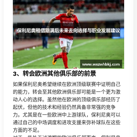
3、转会欧洲其他俱乐部的前景
如果保利尼奥希望继续在欧洲顶级联赛中证明自己
的能力，转会至其他欧洲俱乐部可能是一个更为激
动人心的选择。虽然他在欧洲的顶级俱乐部经历了
起伏，但他的技术和经验仍然具备非常强的竞争
力。尤其是在一些欧洲中上游球队，保利尼奥可以
通过自己的中场调度和进攻支援来弥补球队在这些
方面的不足。