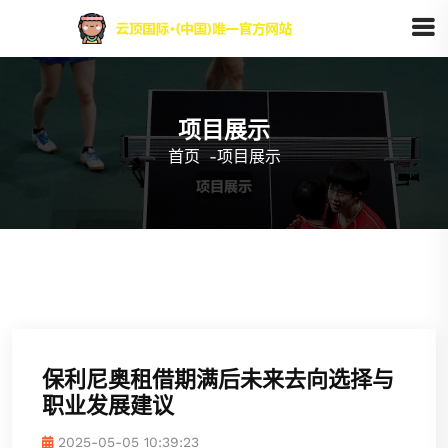
项目展示
首页
-
项目展示
保利尼奥租借期满后未来去向选择与
职业发展建议
2025-05-05 10:39:23