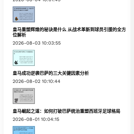
皇马重塑辉煌的秘诀是什么 从战术革新到球员引援的全方
位解析
2026-08-03 10:03:55
皇马成功逆袭巴萨的三大关键因素分析
2026-08-02 10:10:44
皇马崛起之道：如何打破巴萨统治重塑西班牙足球格局
2026-08-01 10:04:15