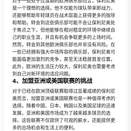
对于一些处于过渡期的欧洲俱乐部而言，保利尼奥
是一个理想的选择。他不仅能为球队带来即战力，
还能够帮助年轻球员在战术层面上获得更多的指导
和帮助。转会到这些俱乐部可能不会让保利尼奥处
于焦点之下，但他能够在相对稳定的环境中继续自
己的职业生涯，并且有机会争取更多的上场时间。
然而，转会到其他欧洲俱乐部也并非没有风险。在
一些已经拥有强大中场阵容的俱乐部，保利尼奥可
能面临更加激烈的竞争，甚至无法稳居首发位置。
此外，欧洲的生活压力较大，保利尼奥也需要考虑
到自己对新环境的适应问题。
4、加盟亚洲或美国联赛的挑战
对于已经在欧洲顶级联赛取得过显著成绩的保利尼
奥而言，加盟亚洲或美国联赛也是一种值得考虑的
选择。随着中国、日本、韩国以及美国足球的迅速
发展，亚洲和美国市场成为了越来越多球员的选
择。这些联赛不仅提供了可观的薪水，还能提供更
多的出场机会和生活上的便利。